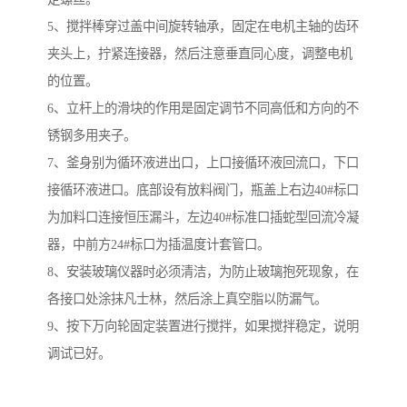
5、搅拌棒穿过盖中间旋转轴承，固定在电机主轴的齿环
夹头上，拧紧连接器，然后注意垂直同心度，调整电机
的位置。
6、立杆上的滑块的作用是固定调节不同高低和方向的不
锈钢多用夹子。
7、釜身别为循环液进出口，上口接循环液回流口，下口
接循环液进口。底部设有放料阀门，瓶盖上右边40#标口
为加料口连接恒压漏斗，左边40#标准口插蛇型回流冷凝
器，中前方24#标口为插温度计套管口。
8、安装玻璃仪器时必须清洁，为防止玻璃抱死现象，在
各接口处涂抹凡士林，然后涂上真空脂以防漏气。
9、按下万向轮固定装置进行搅拌，如果搅拌稳定，说明
调试已好。