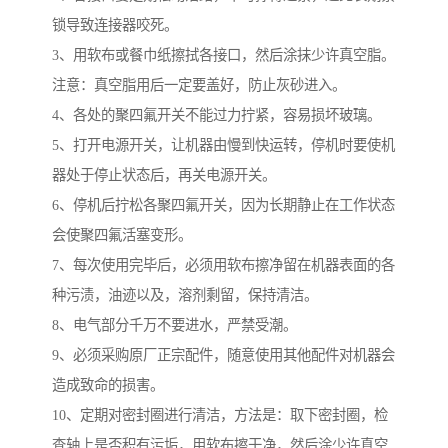
锁导致连接器咬死。
3、用软布或餐巾纸擦拭各接口，然后涂抹少许真空脂。
注意：真空脂用后一定要盖好，防止灰砂进入。
4、各处的聚四氟开关不能过力拧紧，容易损坏玻璃。
5、打开电源开关，让机器由慢到快运转，停机时要使机
器处于停止状态后，再关电源开关。
6、停机后拧松各聚四氟开关，因为长期静止在工作状态
会使聚四氟活塞变形。
7、每次使用完毕后，必须用软布擦净留在机器表面的各
种污渍，油迹以及，溶剂剩留，保持清洁。
8、电气部分千万不要进水，严禁受潮。
9、必须采购原厂正宗配件，随意使用其他配件对机器会
造成致命的损害。
10、定期对密封圈进行清洁，方法是：取下密封圈，检
查轴上是否积有污垢，用软布擦干净，然后涂少许真空