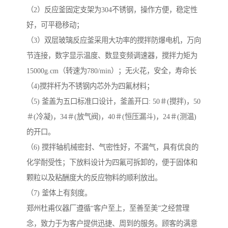
（2）反应釜固定支架为304不锈钢，操作方便，稳定性
好，可平稳移动；
（3）双层玻璃反应釜采用大功率的搅拌防爆电机，万向
节连接，数字显示温度、数显变频调速器，搅拌力矩为
15000g.cm（转速为780/min）；无火花，安全，寿命长
（4)搅拌杆为不锈钢内芯外为四氟材料；
（5) 釜盖为五口标准口设计，釜盖开口: 50＃(搅拌)，50
＃(冷凝)，34＃(放气阀)，40＃(恒压漏斗)，24＃(测温)
的开口。
（6) 搅拌轴机械密封、气密性好，不漏气，具有优良的
化学耐受性；下放料设计为四氟可拆卸的，便于固体和
颗粒以及粘酬度大的反应物料的顺利放出。
（7) 釜体上有刻度。
郑州杜甫仪器厂遵循“客户至上，至善至美”之经营理
念，致力于为客户提供迅捷、周到的服务。顾客的满意