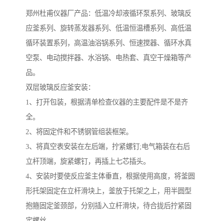
郑州杜甫仪器厂产品：低温冷却液循环泵系列、玻璃反
应釜系列、旋转蒸发器系列、低温恒温槽系列、高低温
循环装置系列，高温油浴锅系列、恒速搅器、循环水真
空泵、电动搅拌器、水浴锅、电热套、真空干燥箱等产
品。
双层玻璃反应釜安装：
1、打开包装，根据清单检查仪器的主要配件是不是齐
全。
2、将固定件和不锈钢管组装框架。
3、将真空表安装在左后端，拧紧螺钉;电气箱装在右后
立杆顶端，旋紧螺钉，再插上七芯插头。
4、安装时要使反应釜主体垂直，根据使用高度，将釜圆
形托架固定在立杆滑块上，釜放于托架之上，用半圆型
抱箍固定釜颈部，分别插入立杆滑块，待合拢后拧紧固
定螺丝。