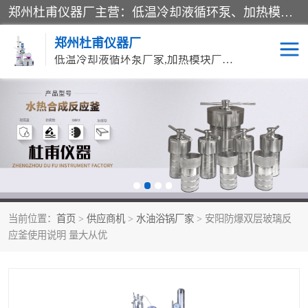
郑州杜甫仪器厂主营：低温冷却液循环泵、加热模块、水热合成反应釜、水油浴锅、旋转蒸发器、循环水真空泵等产品。郑州杜甫仪器厂在众多的教学仪器行业中依靠科技力量扬长避短、迅速发展，成为国家教委*生产教学仪器的厂家，产品具有国内良好水平，主导产品通过ISO9002质量认证。
郑州杜甫仪器厂
低温冷却液循环泵厂家,加热模块厂家,水热合成反应釜厂家,水油浴锅厂家,旋转蒸发器厂家
循环水真空泵厂家
水热合成反应釜厂家
低温冷却液循环泵厂家
加热模块厂家
水油浴锅厂家
气流烘干器
当前位置：
首页
>
供应商机
>
水油浴锅厂家
> 安阳防爆双层玻璃反
旋转蒸发器厂家
双层玻璃反应釜10L
应釜使用说明 量大从优
高低温一体机
不锈钢高压反应釜
高温循环油浴锅母
五抽头循环水真空泵