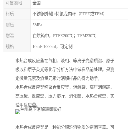
可售卖地
全国
材质
不锈钢外罐+特氟龙内杯（PTFE或TFM）
耐压
5MPa
耐温
在烘箱中，PTFE200℃；TFM230℃
规格
10ml~1000ml，可定制
水热合成反应釜在气相、液相、等离子光谱质谱、原子
吸收和原子荧光等化学分析方法中做样品前处理。是测
定微量元素及痕量元素时消解样品的得力助手。
水热合成反应釜称聚合反应釜，消解罐，高压消解罐、
高压罐、反应釜、压力溶弹、消化罐、水热合成釜、实
验用反应釜。
水热合成反应釜是一种能分解难溶物质的密闭容器。可