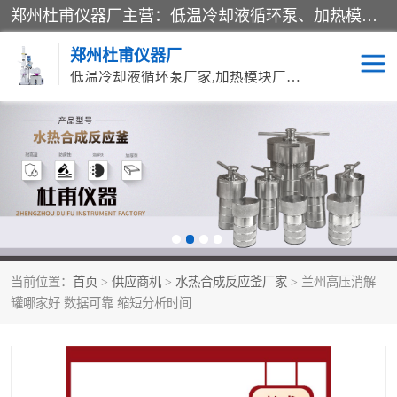
郑州杜甫仪器厂主营：低温冷却液循环泵、加热模块、水热合成反应釜、水油浴锅、旋转蒸发器、循环水真空泵等产品。郑州杜甫仪器厂在众多的教学仪器行业中依靠科技力量扬长避短、迅速发展，成为国家教委*生产教学仪器的厂家，产品具有国内良好水平，主导产品通过ISO9002质量认证。
郑州杜甫仪器厂
低温冷却液循环泵厂家,加热模块厂家,水热合成反应釜厂家,水油浴锅厂家,旋转蒸发器厂家
循环水真空泵厂家
水热合成反应釜厂家
低温冷却液循环泵厂家
加热模块厂家
水油浴锅厂家
气流烘干器
当前位置：
首页
>
供应商机
>
水热合成反应釜厂家
> 兰州高压消解
旋转蒸发器厂家
双层玻璃反应釜10L
罐哪家好 数据可靠 缩短分析时间
高低温一体机
不锈钢高压反应釜
高温循环油浴锅母
五抽头循环水真空泵