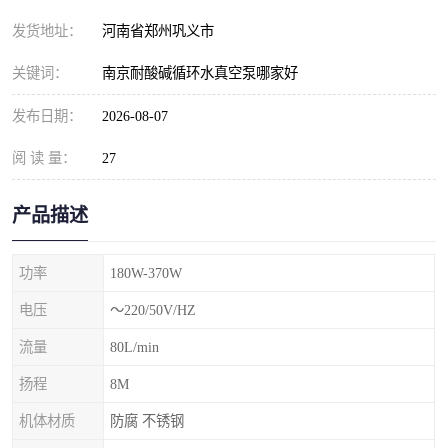
发货地址：
河南省郑州巩义市
关键词：
南京耐酸碱循环水真空泵哪家好
发布日期：
2026-08-07
阅 读 量：
27
产品描述
功率
180W-370W
电压
～220/50V/HZ
流量
80L/min
扬程
8M
机体材质
防腐 不锈钢