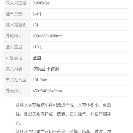
较大真空度
0.098Mpa
抽气头数
2-4个
储水箱容积
15L
外形尺寸
400×280×420mm
全机重量
11Kg
可售卖地
全国
泵头材质
防腐型 不锈钢
单头抽气量
10L/min
外表尺寸
450*340*840mm
循环水真空泵缩小体积改进而成，具有体积小，重量
轻，外型美观等特点，四表、四头抽气，并设有加冰
孔。
循环水真空泵广泛用于蒸发、蒸馏、结晶、过滤、减