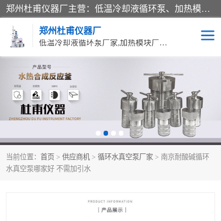
郑州杜甫仪器厂主营：低温冷却液循环泵、加热模块、水热合成反应釜、水油浴锅、旋转蒸发器、循环水真空泵等产品。郑州杜甫仪器厂在众多的教学仪器行业中依靠科技力量扬长避短、迅速发展，成为国家教委*生产教学仪器的厂家，产品具有国内良好水平，主导产品通过ISO9002质量认证。
郑州杜甫仪器厂
低温冷却液循环泵厂家,加热模块厂家,水热合成反应釜厂家,水油浴锅厂家,旋转蒸发器厂家
循环水真空泵厂家
水热合成反应釜厂家
低温冷却液循环泵厂家
加热模块厂家
水油浴锅厂家
气流烘干器
当前位置：
首页
>
供应商机
>
循环水真空泵厂家
> 南京耐酸碱循环
旋转蒸发器厂家
双层玻璃反应釜10L
水真空泵哪家好 不需加引水
高低温一体机
不锈钢高压反应釜
高温循环油浴锅母
五抽头循环水真空泵