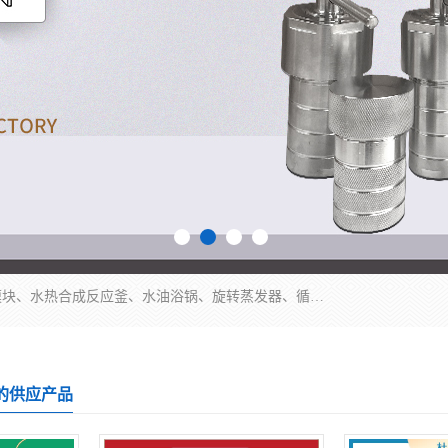
郑州杜甫仪器厂主营：低温冷却液循环泵、加热模块、水热合成反应釜、水油浴锅、旋转蒸发器、循环水真空泵等产品。郑州杜甫仪器厂在众多的教学仪器行业中依靠科技力量扬长避短、迅速发展，成为国家教委*生产教学仪器的厂家，产品具有国内良好水平，主导产品通过ISO9002质量认证。
的供应产品