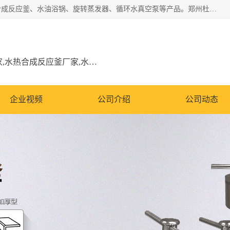
郑州杜甫仪器厂主营：低温冷却液循环泵、加热模块、水热合成反应釜、水油浴锅、旋转蒸发器、循环水真空泵等产品。郑州杜甫仪器厂在众多的教学仪器行业中依靠科技力量扬长避短、迅速发展，成为国家教委*生产教学仪器的厂家，产品具有国内良好水平，主导产品通过ISO9002质量认证。
低温冷却液循环泵厂家,加热模块厂家,水热合成反应釜厂家,水油浴锅厂家,旋转蒸发器厂家
企业视频
公司介绍
公司动态