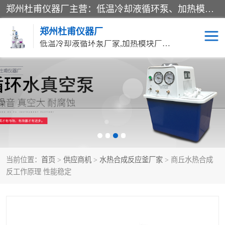
郑州杜甫仪器厂主营：低温冷却液循环泵、加热模块、水热合成反应釜、水油浴锅、旋转蒸发器、循环水真空泵等产品。郑州杜甫仪器厂在众多的教学仪器行业中依靠科技力量扬长避短、迅速发展，成为国家教委*生产教学仪器的厂家，产品具有国内良好水平，主导产品通过ISO9002质量认证。
郑州杜甫仪器厂
低温冷却液循环泵厂家,加热模块厂家,水热合成反应釜厂家,水油浴锅厂家,旋转蒸发器厂家
循环水真空泵厂家
水热合成反应釜厂家
低温冷却液循环泵厂家
加热模块厂家
水油浴锅厂家
气流烘干器
当前位置：
首页
>
供应商机
>
水热合成反应釜厂家
> 商丘水热合成
旋转蒸发器厂家
双层玻璃反应釜10L
反工作原理 性能稳定
高低温一体机
不锈钢高压反应釜
高温循环油浴锅母
五抽头循环水真空泵