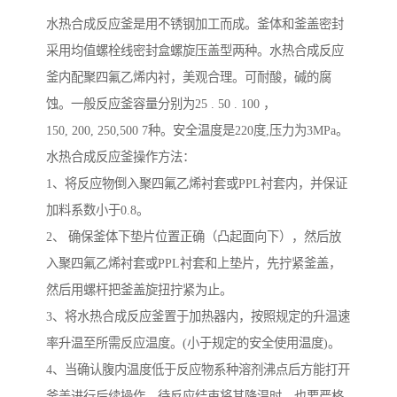
水热合成反应釜是用不锈钢加工而成。釜体和釜盖密封
采用均值螺栓线密封盒螺旋压盖型两种。水热合成反应
釜内配聚四氟乙烯内衬，美观合理。可耐酸，碱的腐
蚀。一般反应釜容量分别为25 . 50 . 100 ，
150, 200, 250,500 7种。安全温度是220度,压力为3MPa。
水热合成反应釜操作方法：
1、将反应物倒入聚四氟乙烯衬套或PPL衬套内，并保证
加料系数小于0.8。
2、 确保釜体下垫片位置正确（凸起面向下），然后放
入聚四氟乙烯衬套或PPL衬套和上垫片，先拧紧釜盖，
然后用螺杆把釜盖旋扭拧紧为止。
3、将水热合成反应釜置于加热器内，按照规定的升温速
率升温至所需反应温度。(小于规定的安全使用温度)。
4、当确认腹内温度低于反应物系种溶剂沸点后方能打开
釜盖进行后续操作。待反应结束将其降温时，也要严格