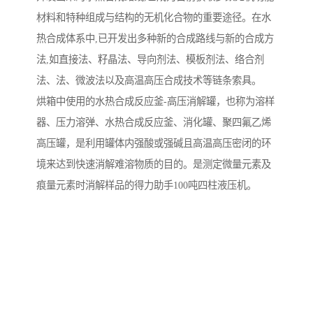
材料和特种组成与结构的无机化合物的重要途径。在水
热合成体系中,已开发出多种新的合成路线与新的合成方
法,如直接法、籽晶法、导向剂法、模板剂法、络合剂
法、法、微波法以及高温高压合成技术等链条索具。
烘箱中使用的水热合成反应釜-高压消解罐，也称为溶样
器、压力溶弹、水热合成反应釜、消化罐、聚四氟乙烯
高压罐，是利用罐体内强酸或强碱且高温高压密闭的环
境来达到快速消解难溶物质的目的。是测定微量元素及
痕量元素时消解样品的得力助手100吨四柱液压机。