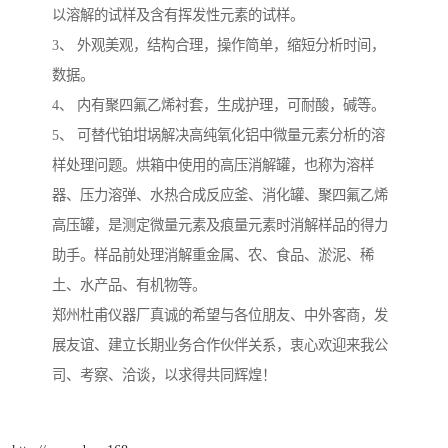
以溶解的试样及含有挥发性元素的试样。
3、 外观美观，结构合理，操作简单，缩短分析时间，
数据。
4、 内有聚四氟乙烯衬套，生成护理，可耐酸，碱等。
5、 可替代铂坩埚解决高纯氧化铝中微量元素分析的溶
样处理问题。烘箱中使用的高压消解罐，也称为溶样
器、压力溶弹、水热合成反应釜、消化罐、聚四氟乙烯
高压罐，是测定微量元素及痕量元素时消解样品的得力
助手。样品前处理消解重金属、农、食品、淤泥、稀
土、水产品、有机物等。
郑州杜甫仪器厂真诚的希望与各位朋友、中外客商，发
展友谊、建立长期业务合作伙伴关系，衷心欢迎来我公
司、考察、洽谈，以求得共同辉煌！