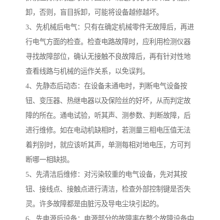
卸，否则，盲目拆卸，可能将设备越修越坏。
3、先机械后电气：只有在确定机械零件无故障后，再进
行电气方面的检查。检查电路故障时，应利用检测仪器
寻找故障部位，确认无接触不良故障后，再有针对性地
查看线路与机械的运作关系，以免误判。
4、先静态后动态：在设备未通电时，判断电气设备按
钮、变压器、热继电器以及保险丝的好坏，从而判定故
障的所在。通电试验，听其声、测参数、判断故障，后
进行维修。如在电动机缺相时，若测量三相电压值无法
着判别时，就应该听其声，单测每相对地电压，方可判
断哪一相缺损。
5、先清洁后维修：对污染较重的电气设备，先对其按
钮、接线点、接触点进行清洁，检查外部控制键是否失
灵。许多故障都是由脏污及导电尘块引起的。
6、先电源后设备：电源部分的故障率在整个故障设备中