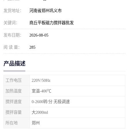
发货地址：
河南省郑州巩义市
关键词：
商丘平板磁力搅拌器批发
发布日期：
2026-08-05
阅 读 量：
285
产品描述
工作电压
220V/50Hz
加热温度
室温-400℃
搅拌速度
0-2600转/分 无极调速
搅拌容量
大2000ml
所在地
郑州