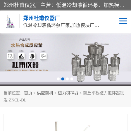
郑州杜甫仪器厂主营：低温冷却液循环泵、加热模块、水热合成反应釜、水油浴锅、旋转蒸发器、循环水真空泵等产品。郑州杜甫仪器厂在众多的教学仪器行业中依靠科技力量扬长避短、迅速发展，成为国家教委*生产教学仪器的厂家，产品具有国内良好水平，主导产品通过ISO9002质量认证。
郑州杜甫仪器厂
低温冷却液循环泵厂家,加热模块厂家,水热合成反应釜厂家,水油浴锅厂家,旋转蒸发器厂家
循环水真空泵厂家
水热合成反应釜厂家
低温冷却液循环泵厂家
加热模块厂家
水油浴锅厂家
气流烘干器
当前位置：
首页
>
供应商机
>
磁力搅拌器
> 商丘平板磁力搅拌器批
旋转蒸发器厂家
双层玻璃反应釜10L
发 ZNCL-DL
高低温一体机
不锈钢高压反应釜
高温循环油浴锅母
五抽头循环水真空泵