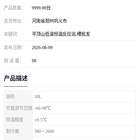
产品数量：
9999.00台
发货地址：
河南省郑州巩义市
关键词：
平顶山低温恒温反应浴,槽批发
发布日期：
2026-08-09
阅 读 量：
88
产品描述
容积
10L
空载调节范围
-60-98℃
恒温精度
±0.5℃
制冷量
380－2600