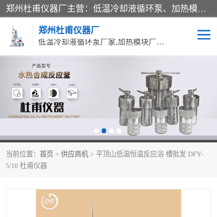
郑州杜甫仪器厂主营：低温冷却液循环泵、加热模块、水热合成反应釜、水油浴锅、旋转蒸发器、循环水真空泵等产品。郑州杜甫仪器厂在众多的教学仪器行业中依靠科技力量扬长避短、迅速发展，成为国家教委*生产教学仪器的厂家，产品具有国内良好水平，主导产品通过ISO9002质量认证。
郑州杜甫仪器厂
低温冷却液循环泵厂家,加热模块厂家,水热合成反应釜厂家,水油浴锅厂家,旋转蒸发器厂家
循环水真空泵厂家
水热合成反应釜厂家
低温冷却液循环泵厂家
加热模块厂家
水油浴锅厂家
气流烘干器
当前位置：
首页
>
供应商机
> 平顶山低温恒温反应浴 槽批发 DFY-
旋转蒸发器厂家
双层玻璃反应釜10L
5/10 杜甫仪器
高低温一体机
不锈钢高压反应釜
高温循环油浴锅母
五抽头循环水真空泵