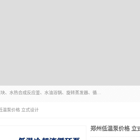
郑州杜甫仪器厂主营：低温冷却液循环泵、加热模块、水热合成反应釜、水油浴锅、旋转蒸发器、循环水真空泵等产品。郑州杜甫仪器厂在众多的教学仪器行业中依靠科技力量扬长避短、迅速发展，成为国家教委*生产教学仪器的厂家，产品具有国内良好水平，主导产品通过ISO9002质量认证。
低温泵价格 立式设计
郑州低温泵价格 立