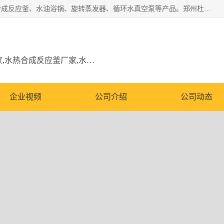
郑州杜甫仪器厂主营：低温冷却液循环泵、加热模块、水热合成反应釜、水油浴锅、旋转蒸发器、循环水真空泵等产品。郑州杜甫仪器厂在众多的教学仪器行业中依靠科技力量扬长避短、迅速发展，成为国家教委*生产教学仪器的厂家，产品具有国内良好水平，主导产品通过ISO9002质量认证。
低温冷却液循环泵厂家,加热模块厂家,水热合成反应釜厂家,水油浴锅厂家,旋转蒸发器厂家
企业视频
公司介绍
公司动态