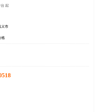
/台 起
巩义市
价格
0518