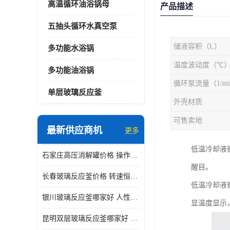
高温循环油浴锅母
产品描述
五抽头循环水真空泵
储液容积（L）
多功能水浴锅
温度波动度（℃
多功能油浴锅
循环泵流量（1/mi
单层玻璃反应釜
外壳材质
可售卖地
最新供应商机
更多
低温冷却液
石家庄高压消解罐价格 操作简单 使用安全
醒目。
长春玻璃反应釜价格 转速恒定 机械性能好
低温冷却液
银川玻璃反应釜哪家好 人性化设计 可连续工作
显温度显示
昆明双层玻璃反应釜哪家好 人性化设计 可连续工作 机械性能好