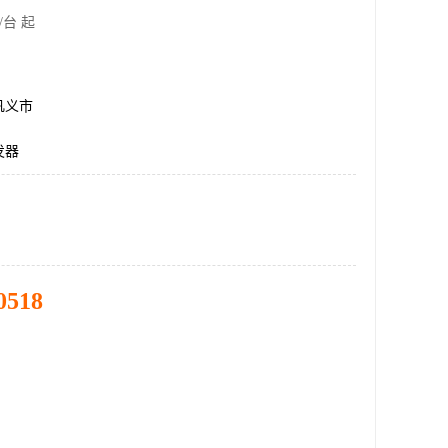
/台 起
巩义市
发器
0518