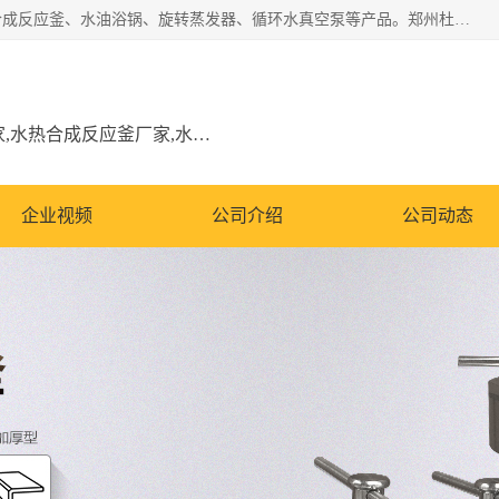
郑州杜甫仪器厂主营：低温冷却液循环泵、加热模块、水热合成反应釜、水油浴锅、旋转蒸发器、循环水真空泵等产品。郑州杜甫仪器厂在众多的教学仪器行业中依靠科技力量扬长避短、迅速发展，成为国家教委*生产教学仪器的厂家，产品具有国内良好水平，主导产品通过ISO9002质量认证。
低温冷却液循环泵厂家,加热模块厂家,水热合成反应釜厂家,水油浴锅厂家,旋转蒸发器厂家
企业视频
公司介绍
公司动态