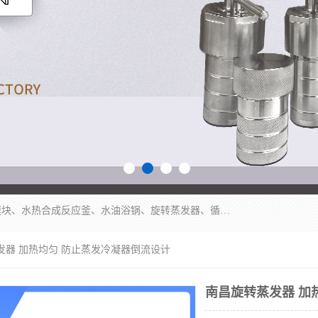
郑州杜甫仪器厂主营：低温冷却液循环泵、加热模块、水热合成反应釜、水油浴锅、旋转蒸发器、循环水真空泵等产品。郑州杜甫仪器厂在众多的教学仪器行业中依靠科技力量扬长避短、迅速发展，成为国家教委*生产教学仪器的厂家，产品具有国内良好水平，主导产品通过ISO9002质量认证。
发器 加热均匀 防止蒸发冷凝器倒流设计
南昌旋转蒸发器 加