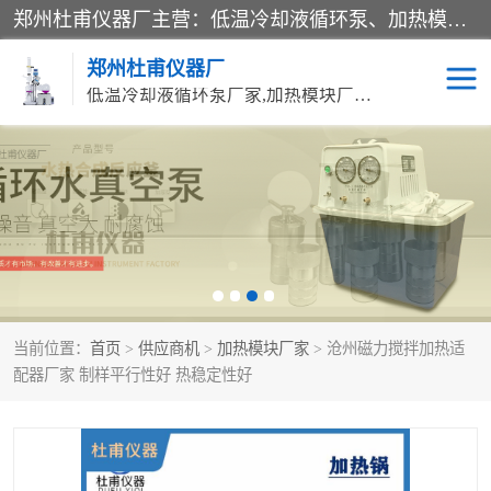
郑州杜甫仪器厂主营：低温冷却液循环泵、加热模块、水热合成反应釜、水油浴锅、旋转蒸发器、循环水真空泵等产品。郑州杜甫仪器厂在众多的教学仪器行业中依靠科技力量扬长避短、迅速发展，成为国家教委*生产教学仪器的厂家，产品具有国内良好水平，主导产品通过ISO9002质量认证。
郑州杜甫仪器厂
低温冷却液循环泵厂家,加热模块厂家,水热合成反应釜厂家,水油浴锅厂家,旋转蒸发器厂家
循环水真空泵厂家
水热合成反应釜厂家
低温冷却液循环泵厂家
加热模块厂家
水油浴锅厂家
气流烘干器
当前位置：
首页
>
供应商机
>
加热模块厂家
> 沧州磁力搅拌加热适
旋转蒸发器厂家
双层玻璃反应釜10L
配器厂家 制样平行性好 热稳定性好
高低温一体机
不锈钢高压反应釜
高温循环油浴锅母
五抽头循环水真空泵