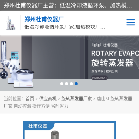
郑州杜甫仪器厂主营：低温冷却液循环泵、加热模块、水热合成反应釜、水油浴锅、旋转蒸发器、循环水真空泵等产品。郑州杜甫仪器厂在众多的教学仪器行业中依靠科技力量扬长避短、迅速发展，成为国家教委*生产教学仪器的厂家，产品具有国内良好水平，主导产品通过ISO9002质量认证。
郑州杜甫仪器厂
低温冷却液循环泵厂家,加热模块厂家,水热合成反应釜厂家,水油浴锅厂家,旋转蒸发器厂家
循环水真空泵厂家
水热合成反应釜厂家
低温冷却液循环泵厂家
加热模块厂家
水油浴锅厂家
气流烘干器
当前位置：
首页
>
供应商机
>
旋转蒸发器厂家
> 唐山5L旋转蒸发器
旋转蒸发器厂家
双层玻璃反应釜10L
厂家 自动控温 操作方便 省时省力
高低温一体机
不锈钢高压反应釜
高温循环油浴锅母
五抽头循环水真空泵