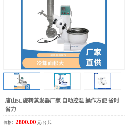
多功能水浴锅
多功能油浴锅
单层玻璃反应釜
低温恒温反应浴槽
磁力搅拌器
电动搅拌器
加热模块
唐山5L旋转蒸发器厂家 自动控温 操作方便 省时
省力
2800.00
价格：
元/台 起