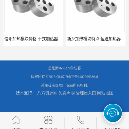
新乡加热模块特点 恒温加热器 杜甫仪器
新乡加热模块报价 恒温加热器
您是第
9656279
位访客
版权所有 ©2026-08-07
豫ICP备14028998号-6
郑州杜甫仪器厂
保留所有权利.
技术支持：
八方资源网
免责声明
管理员入口
网站地图
濮阳加热模块批发 干烧金属浴
河南加热模块价格 干式加热器