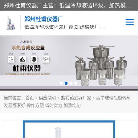
郑州杜甫仪器厂主营：低温冷却液循环泵、加热模块、水热合成反应釜、水油浴锅、旋转蒸发器、循环水真空泵等产品。郑州杜甫仪器厂在众多的教学仪器行业中依靠科技力量扬长避短、迅速发展，成为国家教委*生产教学仪器的厂家，产品具有国内良好水平，主导产品通过ISO9002质量认证。
郑州杜甫仪器厂
低温冷却液循环泵厂家,加热模块厂家,水热合成反应釜厂家,水油浴锅厂家,旋转蒸发器厂家
循环水真空泵厂家
水热合成反应釜厂家
低温冷却液循环泵厂家
加热模块厂家
水油浴锅厂家
气流烘干器
当前位置：
首页
>
供应商机
>
旋转蒸发器厂家
> 西宁玻璃瓶旋转蒸
旋转蒸发器厂家
双层玻璃反应釜10L
发器哪家好 操作方便 省时省力 加热均匀
高低温一体机
不锈钢高压反应釜
高温循环油浴锅母
五抽头循环水真空泵