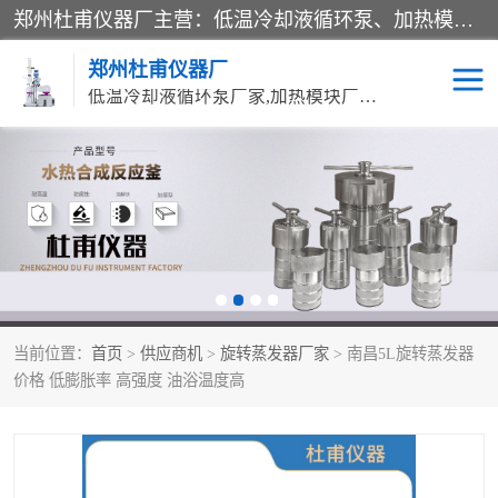
郑州杜甫仪器厂主营：低温冷却液循环泵、加热模块、水热合成反应釜、水油浴锅、旋转蒸发器、循环水真空泵等产品。郑州杜甫仪器厂在众多的教学仪器行业中依靠科技力量扬长避短、迅速发展，成为国家教委*生产教学仪器的厂家，产品具有国内良好水平，主导产品通过ISO9002质量认证。
郑州杜甫仪器厂
低温冷却液循环泵厂家,加热模块厂家,水热合成反应釜厂家,水油浴锅厂家,旋转蒸发器厂家
循环水真空泵厂家
水热合成反应釜厂家
低温冷却液循环泵厂家
加热模块厂家
水油浴锅厂家
气流烘干器
当前位置：
首页
>
供应商机
>
旋转蒸发器厂家
> 南昌5L旋转蒸发器
旋转蒸发器厂家
双层玻璃反应釜10L
价格 低膨胀率 高强度 油浴温度高
高低温一体机
不锈钢高压反应釜
高温循环油浴锅母
五抽头循环水真空泵