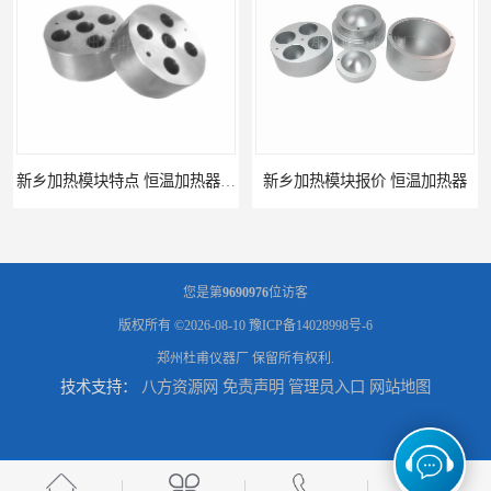
新乡加热模块特点 恒温加热器 杜甫仪器
新乡加热模块报价 恒温加热器
您是第
9690976
位访客
版权所有 ©2026-08-10
豫ICP备14028998号-6
郑州杜甫仪器厂
保留所有权利.
技术支持：
八方资源网
免责声明
管理员入口
网站地图
濮阳加热模块批发 干烧金属浴
河南加热模块价格 干式加热器