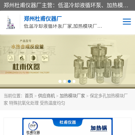
郑州杜甫仪器厂主营：低温冷却液循环泵、加热模块、水热合成反应釜、水油浴锅、旋转蒸发器、循环水真空泵等产品。郑州杜甫仪器厂在众多的教学仪器行业中依靠科技力量扬长避短、迅速发展，成为国家教委*生产教学仪器的厂家，产品具有国内良好水平，主导产品通过ISO9002质量认证。
郑州杜甫仪器厂
低温冷却液循环泵厂家,加热模块厂家,水热合成反应釜厂家,水油浴锅厂家,旋转蒸发器厂家
循环水真空泵厂家
水热合成反应釜厂家
低温冷却液循环泵厂家
加热模块厂家
水油浴锅厂家
气流烘干器
当前位置：
首页
>
供应商机
>
加热模块厂家
> 保定多孔加热模块厂
旋转蒸发器厂家
双层玻璃反应釜10L
家 特殊抗氧化处理 受热温度均匀
高低温一体机
不锈钢高压反应釜
高温循环油浴锅母
五抽头循环水真空泵