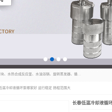
郑州杜甫仪器厂主营：低温冷却液循环泵、加热模块、水热合成反应釜、水油浴锅、旋转蒸发器、循环水真空泵等产品。郑州杜甫仪器厂在众多的教学仪器行业中依靠科技力量扬长避短、迅速发展，成为国家教委*生产教学仪器的厂家，产品具有国内良好水平，主导产品通过ISO9002质量认证。
春低温冷却液循环泵哪家好 运行稳定 扬程范围大
长春低温冷却液循环