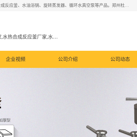
郑州杜甫仪器厂主营：低温冷却液循环泵、加热模块、水热合成反应釜、水油浴锅、旋转蒸发器、循环水真空泵等产品。郑州杜甫仪器厂在众多的教学仪器行业中依靠科技力量扬长避短、迅速发展，成为国家教委*生产教学仪器的厂家，产品具有国内良好水平，主导产品通过ISO9002质量认证。
低温冷却液循环泵厂家,加热模块厂家,水热合成反应釜厂家,水油浴锅厂家,旋转蒸发器厂家
企业视频
公司介绍
公司动态