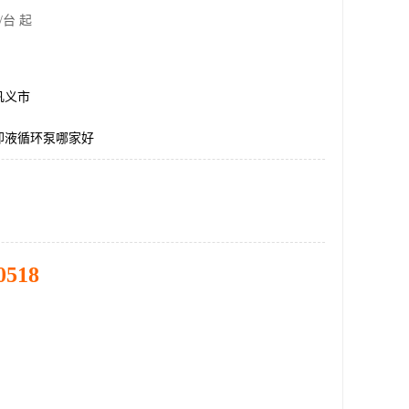
/台 起
巩义市
却液循环泵哪家好
0518