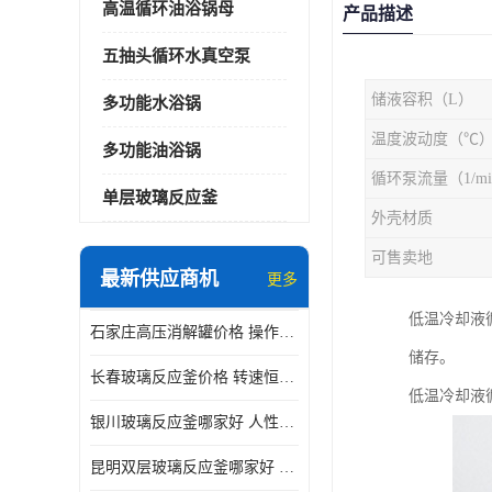
高温循环油浴锅母
产品描述
五抽头循环水真空泵
储液容积（L）
多功能水浴锅
温度波动度（℃
多功能油浴锅
循环泵流量（1/mi
单层玻璃反应釜
外壳材质
可售卖地
最新供应商机
更多
低温冷却液
石家庄高压消解罐价格 操作简单 使用安全
储存。
长春玻璃反应釜价格 转速恒定 机械性能好
低温冷却液循
银川玻璃反应釜哪家好 人性化设计 可连续工作
昆明双层玻璃反应釜哪家好 人性化设计 可连续工作 机械性能好