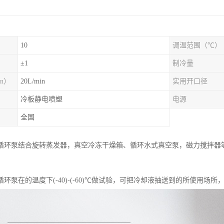
10
调温范围（℃）
）
±1
制冷量
n）
20L/min
实用开口径
冷板静电喷塑
电源
全国
循环泵结合旋转蒸发器，真空冷冻干燥箱、循环水式真空泵，磁力搅拌器
环泵在的温度下(-40)-(-60)℃做试验，可把冷却液抽送到的所使用场