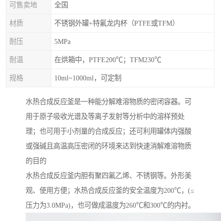
可售卖地
全国
材质
不锈钢外罐+特氟龙内杯（PTFE或TFM）
耐压
5MPa
耐温
在烘箱中，PTFE200℃；TFM230℃
规格
10ml~1000ml，可定制
水热合成反应釜是一种能分解难溶物质的密闭容器。可
用于原子吸收光谱及等离子发射等分析中的溶样预处
理；也可用于小剂量的合成反应；还可利用罐体内强酸
或强碱且高温高压密闭的环境来达到快速消解难溶物质
的目的
水热合成反应釜内胆有聚四氟乙烯、不锈钢等。外形美
观、使用方便；水热合成反应釜的安全温度为200℃，(≤
压力为3.0MPa)，也可做成温度为260℃和300℃的内衬。