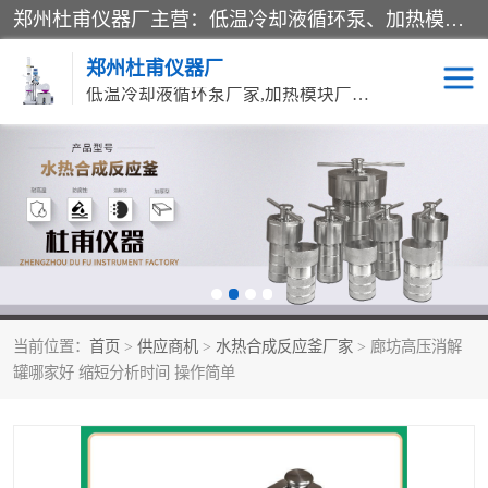
郑州杜甫仪器厂主营：低温冷却液循环泵、加热模块、水热合成反应釜、水油浴锅、旋转蒸发器、循环水真空泵等产品。郑州杜甫仪器厂在众多的教学仪器行业中依靠科技力量扬长避短、迅速发展，成为国家教委*生产教学仪器的厂家，产品具有国内良好水平，主导产品通过ISO9002质量认证。
郑州杜甫仪器厂
低温冷却液循环泵厂家,加热模块厂家,水热合成反应釜厂家,水油浴锅厂家,旋转蒸发器厂家
循环水真空泵厂家
水热合成反应釜厂家
低温冷却液循环泵厂家
加热模块厂家
水油浴锅厂家
气流烘干器
当前位置：
首页
>
供应商机
>
水热合成反应釜厂家
> 廊坊高压消解
旋转蒸发器厂家
双层玻璃反应釜10L
罐哪家好 缩短分析时间 操作简单
高低温一体机
不锈钢高压反应釜
高温循环油浴锅母
五抽头循环水真空泵