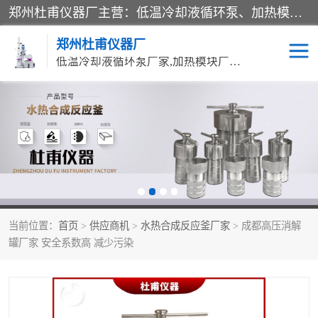
郑州杜甫仪器厂主营：低温冷却液循环泵、加热模块、水热合成反应釜、水油浴锅、旋转蒸发器、循环水真空泵等产品。郑州杜甫仪器厂在众多的教学仪器行业中依靠科技力量扬长避短、迅速发展，成为国家教委*生产教学仪器的厂家，产品具有国内良好水平，主导产品通过ISO9002质量认证。
郑州杜甫仪器厂
低温冷却液循环泵厂家,加热模块厂家,水热合成反应釜厂家,水油浴锅厂家,旋转蒸发器厂家
循环水真空泵厂家
水热合成反应釜厂家
低温冷却液循环泵厂家
加热模块厂家
水油浴锅厂家
气流烘干器
当前位置：
首页
>
供应商机
>
水热合成反应釜厂家
> 成都高压消解
旋转蒸发器厂家
双层玻璃反应釜10L
罐厂家 安全系数高 减少污染
高低温一体机
不锈钢高压反应釜
高温循环油浴锅母
五抽头循环水真空泵