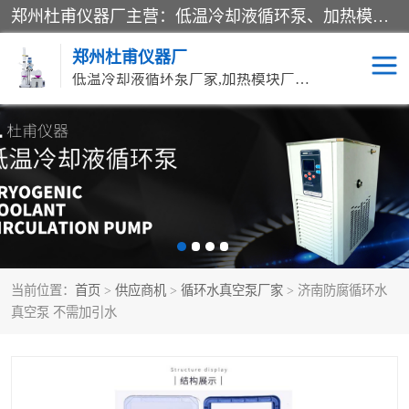
郑州杜甫仪器厂主营：低温冷却液循环泵、加热模块、水热合成反应釜、水油浴锅、旋转蒸发器、循环水真空泵等产品。郑州杜甫仪器厂在众多的教学仪器行业中依靠科技力量扬长避短、迅速发展，成为国家教委*生产教学仪器的厂家，产品具有国内良好水平，主导产品通过ISO9002质量认证。
郑州杜甫仪器厂
低温冷却液循环泵厂家,加热模块厂家,水热合成反应釜厂家,水油浴锅厂家,旋转蒸发器厂家
循环水真空泵厂家
水热合成反应釜厂家
低温冷却液循环泵厂家
加热模块厂家
水油浴锅厂家
气流烘干器
当前位置：
首页
>
供应商机
>
循环水真空泵厂家
> 济南防腐循环水
旋转蒸发器厂家
双层玻璃反应釜10L
真空泵 不需加引水
高低温一体机
不锈钢高压反应釜
高温循环油浴锅母
五抽头循环水真空泵