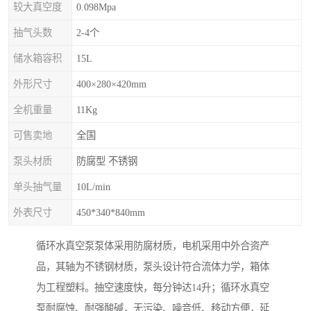
较大真空度
0.098Mpa
抽气头数
2-4个
储水箱容积
15L
外形尺寸
400×280×420mm
全机重量
11Kg
可售卖地
全国
泵头材质
防腐型 不锈钢
单头抽气量
10L/min
外表尺寸
450*340*840mm
循环水真空泵泵体采用防腐材质，电机采用中外合资产
品，其轴为不锈钢材质，泵头设计符合流体力学，箱体
为工程塑料。抽空速度快，每分钟达14升；循环水真空
泵耐腐蚀、耐强酸碱，无污染、噪音低、移动方便，延