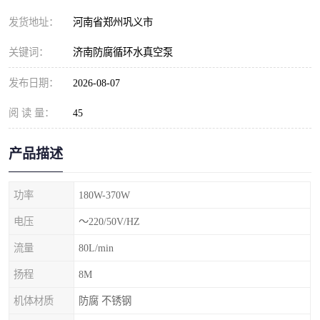
发货地址：
河南省郑州巩义市
关键词：
济南防腐循环水真空泵
发布日期：
2026-08-07
阅 读 量：
45
产品描述
功率
180W-370W
电压
～220/50V/HZ
流量
80L/min
扬程
8M
机体材质
防腐 不锈钢