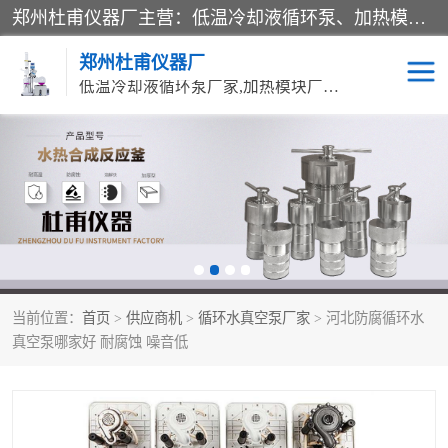
郑州杜甫仪器厂主营：低温冷却液循环泵、加热模块、水热合成反应釜、水油浴锅、旋转蒸发器、循环水真空泵等产品。郑州杜甫仪器厂在众多的教学仪器行业中依靠科技力量扬长避短、迅速发展，成为国家教委*生产教学仪器的厂家，产品具有国内良好水平，主导产品通过ISO9002质量认证。
郑州杜甫仪器厂
低温冷却液循环泵厂家,加热模块厂家,水热合成反应釜厂家,水油浴锅厂家,旋转蒸发器厂家
循环水真空泵厂家
水热合成反应釜厂家
低温冷却液循环泵厂家
加热模块厂家
水油浴锅厂家
气流烘干器
当前位置：
首页
>
供应商机
>
循环水真空泵厂家
> 河北防腐循环水
旋转蒸发器厂家
双层玻璃反应釜10L
真空泵哪家好 耐腐蚀 噪音低
高低温一体机
不锈钢高压反应釜
高温循环油浴锅母
五抽头循环水真空泵