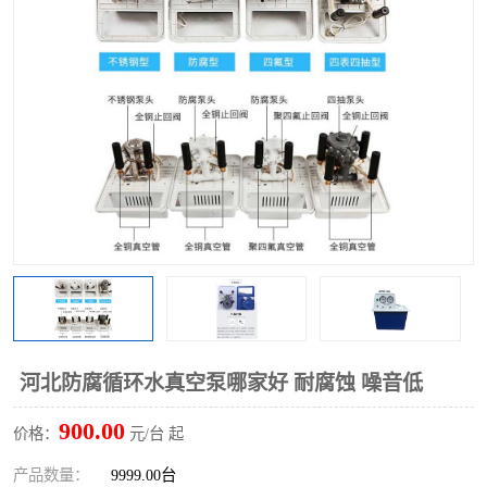
多功能水浴锅
多功能油浴锅
单层玻璃反应釜
低温恒温反应浴槽
磁力搅拌器
电动搅拌器
加热模块
河北防腐循环水真空泵哪家好 耐腐蚀 噪音低
900.00
价格：
元/台 起
产品数量：
9999.00台