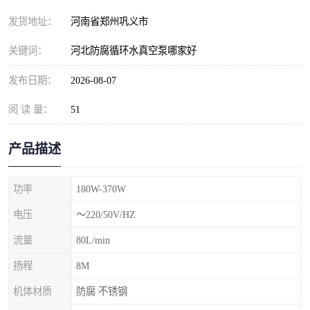
发货地址：
河南省郑州巩义市
关键词：
河北防腐循环水真空泵哪家好
发布日期：
2026-08-07
阅 读 量：
51
产品描述
功率
180W-370W
电压
～220/50V/HZ
流量
80L/min
扬程
8M
机体材质
防腐 不锈钢