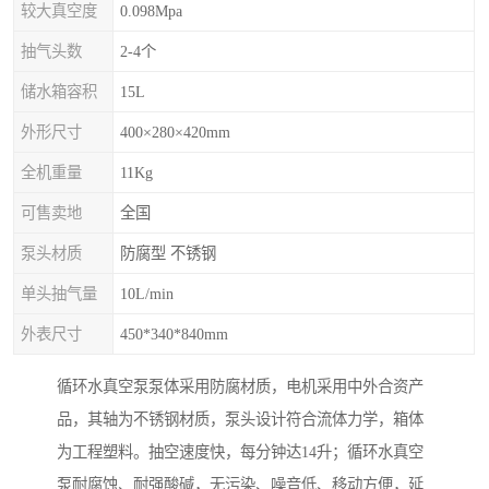
较大真空度
0.098Mpa
抽气头数
2-4个
储水箱容积
15L
外形尺寸
400×280×420mm
全机重量
11Kg
可售卖地
全国
泵头材质
防腐型 不锈钢
单头抽气量
10L/min
外表尺寸
450*340*840mm
循环水真空泵泵体采用防腐材质，电机采用中外合资产
品，其轴为不锈钢材质，泵头设计符合流体力学，箱体
为工程塑料。抽空速度快，每分钟达14升；循环水真空
泵耐腐蚀、耐强酸碱，无污染、噪音低、移动方便，延