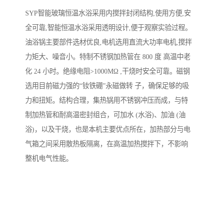
SYP智能玻璃恒温水浴采用内搅拌封闭结构,使用方便,安
全可靠,智能恒温水浴采用透明设计,便于观察实验过程。
油浴锅主要部件选材优良,电机选用直流大功率电机,搅拌
力矩大、噪音小。特制不锈钢加热管在 800 度 高温中老
化 24 小时。绝缘电阻>1000MΩ ,干烧时安全可靠。磁钢
选用目前磁力强的“钕铁硼”永磁做转 子，确保足够的吸
力和扭矩。结构合理，集热锅用不锈钢冲压而成，与特
制加热管和耐高温密封组合，可加水 (水浴)、加油 (油
浴)，以及干烧，也是本机主要优点所在，加热部分与电
气箱之间采用散热板隔离，在高温加热搅拌下，不影响
整机电气性能。