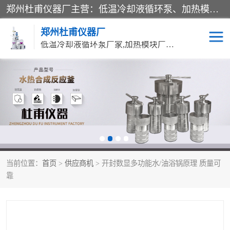
郑州杜甫仪器厂主营：低温冷却液循环泵、加热模块、水热合成反应釜、水油浴锅、旋转蒸发器、循环水真空泵等产品。郑州杜甫仪器厂在众多的教学仪器行业中依靠科技力量扬长避短、迅速发展，成为国家教委*生产教学仪器的厂家，产品具有国内良好水平，主导产品通过ISO9002质量认证。
郑州杜甫仪器厂
低温冷却液循环泵厂家,加热模块厂家,水热合成反应釜厂家,水油浴锅厂家,旋转蒸发器厂家
循环水真空泵厂家
水热合成反应釜厂家
低温冷却液循环泵厂家
加热模块厂家
水油浴锅厂家
气流烘干器
当前位置：
首页
>
供应商机
> 开封数显多功能水/油浴锅原理 质量可
旋转蒸发器厂家
双层玻璃反应釜10L
靠
高低温一体机
不锈钢高压反应釜
高温循环油浴锅母
五抽头循环水真空泵