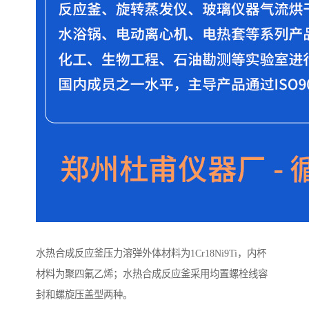
水热合成反应釜压力溶弹外体材料为1Cr18Ni9Ti，内杯
材料为聚四氟乙烯；水热合成反应釜采用均置螺栓线容
封和螺旋压盖型两种。