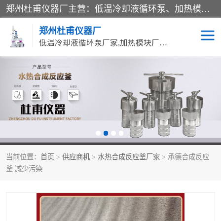
郑州杜甫仪器厂主营：低温冷却液循环泵、加热模块、水热合成反应釜、水油浴锅、旋转蒸发器、循环水真空泵等产品。郑州杜甫仪器厂在众多的教学仪器行业中依靠科技力量扬长避短、迅速发展，成为国家教委*生产教学仪器的厂家，产品具有国内良好水平，主导产品通过ISO9002质量认证。
郑州杜甫仪器厂
低温冷却液循环泵厂家,加热模块厂家,水热合成反应釜厂家,水油浴锅厂家,旋转蒸发器厂家
循环水真空泵厂家
水热合成反应釜厂家
低温冷却液循环泵厂家
加热模块厂家
水油浴锅厂家
气流烘干器
当前位置：
首页
>
供应商机
>
水热合成反应釜厂家
> 承德合成反应
旋转蒸发器厂家
双层玻璃反应釜10L
釜 减少污染
高低温一体机
不锈钢高压反应釜
高温循环油浴锅母
五抽头循环水真空泵