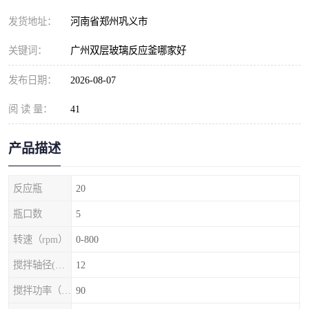
发货地址：
河南省郑州巩义市
关键词：
广州双层玻璃反应釜哪家好
发布日期：
2026-08-07
阅 读 量：
41
产品描述
反应瓶
20
瓶口数
5
转速（rpm）
0-800
搅拌轴径(mm)
12
搅拌功率（w）
90