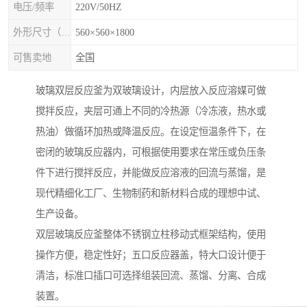
电压/频率
220V/50HZ
外形尺寸（mm×mm×mm)
560×560×1800
可售卖地
全国
玻璃双层反应釜为双玻璃设计，内层放入反应溶媒可做
搅拌反应，夹层可通上不同的冷热源（冷冻液，热水或
热油）做循环加热或降温反应。在设定恒温条件下，在
密闭的玻璃反应器内，可根据使用要求在常压或负压条
件下进行搅拌反应，并能做反应溶液的回流与蒸馏，是
现代精细化工厂、生物制药和新材料合成的理想中试、
生产设备。
双层玻璃反应釜整体不锈钢立柱移动式框架结构，使用
操作方便，稳定性好；五口反应器盖，特大口设计便于
清洁，标准口插口可选择组装回流、蒸馏、分离、合成
装置。