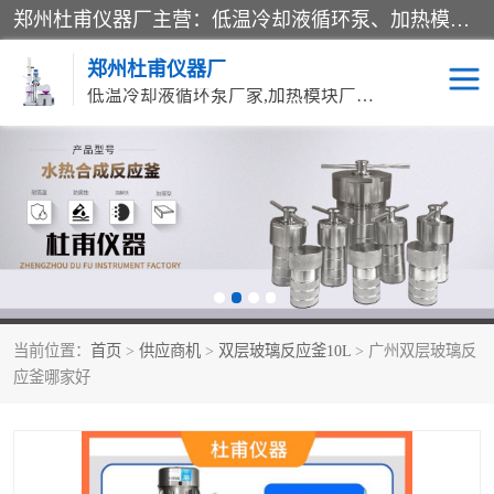
郑州杜甫仪器厂主营：低温冷却液循环泵、加热模块、水热合成反应釜、水油浴锅、旋转蒸发器、循环水真空泵等产品。郑州杜甫仪器厂在众多的教学仪器行业中依靠科技力量扬长避短、迅速发展，成为国家教委*生产教学仪器的厂家，产品具有国内良好水平，主导产品通过ISO9002质量认证。
郑州杜甫仪器厂
低温冷却液循环泵厂家,加热模块厂家,水热合成反应釜厂家,水油浴锅厂家,旋转蒸发器厂家
循环水真空泵厂家
水热合成反应釜厂家
低温冷却液循环泵厂家
加热模块厂家
水油浴锅厂家
气流烘干器
当前位置：
首页
>
供应商机
>
双层玻璃反应釜10L
> 广州双层玻璃反
旋转蒸发器厂家
双层玻璃反应釜10L
应釜哪家好
高低温一体机
不锈钢高压反应釜
高温循环油浴锅母
五抽头循环水真空泵