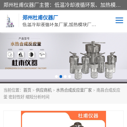
郑州杜甫仪器厂主营：低温冷却液循环泵、加热模块、水热合成反应釜、水油浴锅、旋转蒸发器、循环水真空泵等产品。郑州杜甫仪器厂在众多的教学仪器行业中依靠科技力量扬长避短、迅速发展，成为国家教委*生产教学仪器的厂家，产品具有国内良好水平，主导产品通过ISO9002质量认证。
郑州杜甫仪器厂
低温冷却液循环泵厂家,加热模块厂家,水热合成反应釜厂家,水油浴锅厂家,旋转蒸发器厂家
循环水真空泵厂家
水热合成反应釜厂家
低温冷却液循环泵厂家
加热模块厂家
水油浴锅厂家
气流烘干器
当前位置：
首页
>
供应商机
>
水热合成反应釜厂家
> 南昌合成反应
旋转蒸发器厂家
双层玻璃反应釜10L
釜 密封性好 缩短分析时间
高低温一体机
不锈钢高压反应釜
高温循环油浴锅母
五抽头循环水真空泵