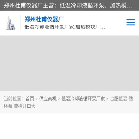
郑州杜甫仪器厂主营：低温冷却液循环泵、加热模块、水热合成反应釜、水油浴锅、旋转蒸发器、循环水真空泵等产品。郑州杜甫仪器厂在众多的教学仪器行业中依靠科技力量扬长避短、迅速发展，成为国家教委*生产教学仪器的厂家，产品具有国内良好水平，主导产品通过ISO9002质量认证。
郑州杜甫仪器厂
低温冷却液循环泵厂家,加热模块厂家,水热合成反应釜厂家,水油浴锅厂家,旋转蒸发器厂家
当前位置：
首页
>
供应商机
>
低温冷却液循环泵厂家
> 合肥低温 循
环泵 液槽开口大