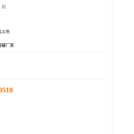
 起
巩义市
解罐厂家
0518