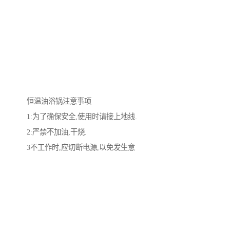
恒温油浴锅注意事项
1:为了确保安全,使用时请接上地线.
2:严禁不加油,干烧.
3不工作时,应切断电源,以免发生意