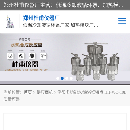
郑州杜甫仪器厂主营：低温冷却液循环泵、加热模块、水热合成反应釜、水油浴锅、旋转蒸发器、循环水真空泵等产品。郑州杜甫仪器厂在众多的教学仪器行业中依靠科技力量扬长避短、迅速发展，成为国家教委*生产教学仪器的厂家，产品具有国内良好水平，主导产品通过ISO9002质量认证。
郑州杜甫仪器厂
低温冷却液循环泵厂家,加热模块厂家,水热合成反应釜厂家,水油浴锅厂家,旋转蒸发器厂家
循环水真空泵厂家
水热合成反应釜厂家
低温冷却液循环泵厂家
加热模块厂家
水油浴锅厂家
气流烘干器
当前位置：
首页
>
供应商机
> 洛阳多功能水/油浴锅特点 HH-WO-10L
旋转蒸发器厂家
双层玻璃反应釜10L
质量可靠
高低温一体机
不锈钢高压反应釜
高温循环油浴锅母
五抽头循环水真空泵