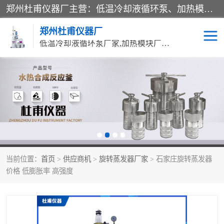
郑州杜甫仪器厂主营：低温冷却液循环泵、加热模块、水热合成反应釜、水油浴锅、旋转蒸发器、循环水真空泵等产品。郑州杜甫仪器厂在众多的教学仪器行业中依靠科技力量扬长避短、迅速发展，成为国家教委*生产教学仪器的厂家，产品具有国内良好水平，主导产品通过ISO9002质量认证。
郑州杜甫仪器厂
低温冷却液循环泵厂家,加热模块厂家,水热合成反应釜厂家,水油浴锅厂家,旋转蒸发器厂家
循环水真空泵厂家
水热合成反应釜厂家
低温冷却液循环泵厂家
加热模块厂家
水油浴锅厂家
气流烘干器
当前位置：
首页
>
供应商机
>
旋转蒸发器厂家
> 石家庄旋转蒸发器
旋转蒸发器厂家
双层玻璃反应釜10L
价格 低膨胀率 高强度
高低温一体机
不锈钢高压反应釜
高温循环油浴锅母
五抽头循环水真空泵