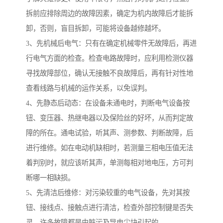
拆前应排除周边的故障因素，确定为机内故障后才能拆
卸，否则，盲目拆卸，可能将设备越修越坏。
3、先机械后电气：只有在确定机械零件无故障后，再进
行电气方面的检查。检查电路故障时，应利用检测仪器
寻找故障部位，确认无接触不良故障后，再有针对性地
查看线路与机械的运作关系，以免误判。
4、先静态后动态：在设备未通电时，判断电气设备按
钮、变压器、热继电器以及保险丝的好坏，从而判定故
障的所在。通电试验，听其声、测参数、判断故障，后
进行维修。如在电动机缺相时，若测量三相电压值无法
着判别时，就应该听其声，单测每相对地电压，方可判
断哪一相缺损。
5、先清洁后维修：对污染较重的电气设备，先对其按
钮、接线点、接触点进行清洁，检查外部控制键是否失
灵。许多故障都是由脏污及导电尘块引起的。