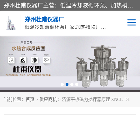
郑州杜甫仪器厂主营：低温冷却液循环泵、加热模块、水热合成反应釜、水油浴锅、旋转蒸发器、循环水真空泵等产品。郑州杜甫仪器厂在众多的教学仪器行业中依靠科技力量扬长避短、迅速发展，成为国家教委*生产教学仪器的厂家，产品具有国内良好水平，主导产品通过ISO9002质量认证。
郑州杜甫仪器厂
低温冷却液循环泵厂家,加热模块厂家,水热合成反应釜厂家,水油浴锅厂家,旋转蒸发器厂家
循环水真空泵厂家
水热合成反应釜厂家
低温冷却液循环泵厂家
加热模块厂家
水油浴锅厂家
气流烘干器
当前位置：
首页
>
供应商机
> 济源平板磁力搅拌器原理 ZNCL-DL
旋转蒸发器厂家
双层玻璃反应釜10L
高低温一体机
不锈钢高压反应釜
高温循环油浴锅母
五抽头循环水真空泵