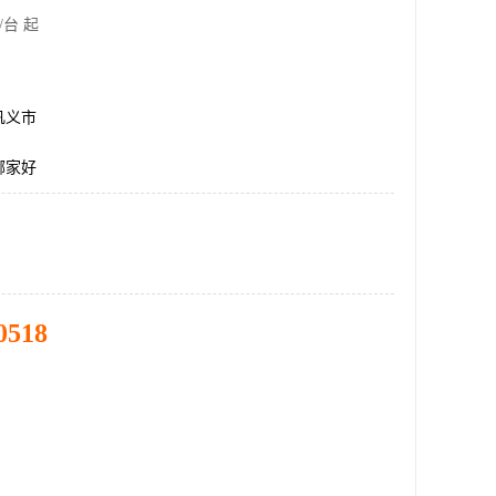
/台 起
巩义市
哪家好
0518