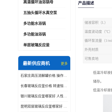
高温循环油浴锅母
产品描述
五抽头循环水真空泵
储液容积（L）
多功能水浴锅
温度波动度（℃
多功能油浴锅
循环泵流量（1/mi
单层玻璃反应釜
外壳材质
可售卖地
最新供应商机
更多
低温冷却液
石家庄高压消解罐价格 操作简单 使用安全
储存。
长春玻璃反应釜价格 转速恒定 机械性能好
低温冷却液循
银川玻璃反应釜哪家好 人性化设计 可连续工作
昆明双层玻璃反应釜哪家好 人性化设计 可连续工作 机械性能好