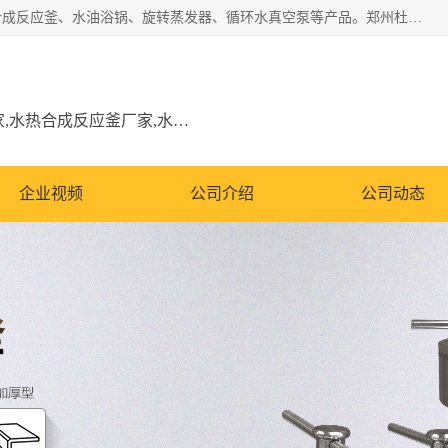
郑州杜甫仪器厂主营：低温冷却液循环泵、加热模块、水热合成反应釜、水油浴锅、旋转蒸发器、循环水真空泵等产品。郑州杜甫仪器厂在众多的教学仪器行业中依靠科技力量扬长避短、迅速发展，成为国家教委*生产教学仪器的厂家，产品具有国内良好水平，主导产品通过ISO9002质量认证。
低温冷却液循环泵厂家,加热模块厂家,水热合成反应釜厂家,水油浴锅厂家,旋转蒸发器厂家
企业视频
公司介绍
公司动态