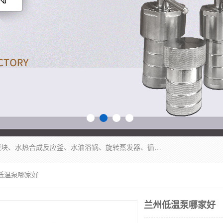
郑州杜甫仪器厂主营：低温冷却液循环泵、加热模块、水热合成反应釜、水油浴锅、旋转蒸发器、循环水真空泵等产品。郑州杜甫仪器厂在众多的教学仪器行业中依靠科技力量扬长避短、迅速发展，成为国家教委*生产教学仪器的厂家，产品具有国内良好水平，主导产品通过ISO9002质量认证。
州低温泵哪家好
兰州低温泵哪家好