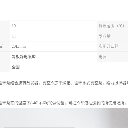
10
调温范围（℃）
）
±1
制冷量
n）
20L/min
实用开口径
冷板静电喷塑
电源
全国
循环泵结合旋转蒸发器，真空冷冻干燥箱、循环水式真空泵，磁力搅拌器
环泵在的温度下(-40)-(-60)℃做试验，可把冷却液抽送到的所使用场