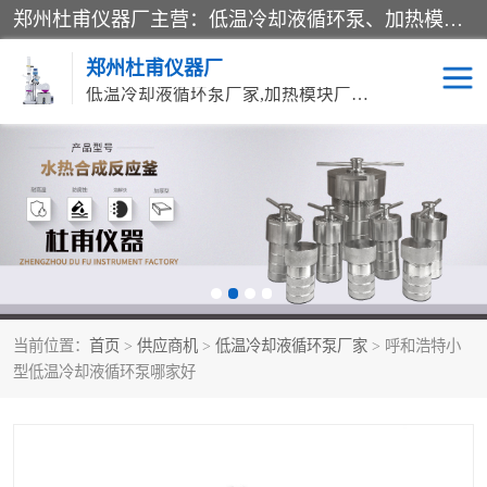
郑州杜甫仪器厂主营：低温冷却液循环泵、加热模块、水热合成反应釜、水油浴锅、旋转蒸发器、循环水真空泵等产品。郑州杜甫仪器厂在众多的教学仪器行业中依靠科技力量扬长避短、迅速发展，成为国家教委*生产教学仪器的厂家，产品具有国内良好水平，主导产品通过ISO9002质量认证。
郑州杜甫仪器厂
低温冷却液循环泵厂家,加热模块厂家,水热合成反应釜厂家,水油浴锅厂家,旋转蒸发器厂家
循环水真空泵厂家
水热合成反应釜厂家
低温冷却液循环泵厂家
加热模块厂家
水油浴锅厂家
气流烘干器
当前位置：
首页
>
供应商机
>
低温冷却液循环泵厂家
> 呼和浩特小
旋转蒸发器厂家
双层玻璃反应釜10L
型低温冷却液循环泵哪家好
高低温一体机
不锈钢高压反应釜
高温循环油浴锅母
五抽头循环水真空泵