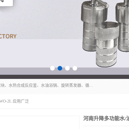
郑州杜甫仪器厂主营：低温冷却液循环泵、加热模块、水热合成反应釜、水油浴锅、旋转蒸发器、循环水真空泵等产品。郑州杜甫仪器厂在众多的教学仪器行业中依靠科技力量扬长避短、迅速发展，成为国家教委*生产教学仪器的厂家，产品具有国内良好水平，主导产品通过ISO9002质量认证。
WO-2L 应用广泛
河南升降多功能水/油