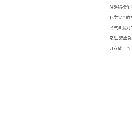
油浴锅操作
化学安全防
蒸气泄漏到
及泄 漏应
开存放， 