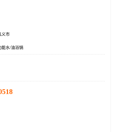
巩义市
能水/油浴锅
0518