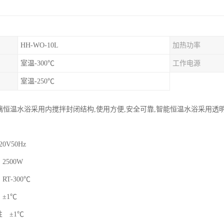
HH-WO-10L
加热功率
室温-300℃
工作电源
室温-250℃
玻璃恒温水浴采用内搅拌封闭结构,使用方便,安全可靠,智能恒温水浴采用透
20V50Hz
率 2500W
RT-300℃
动 ±1℃
性 ±1℃