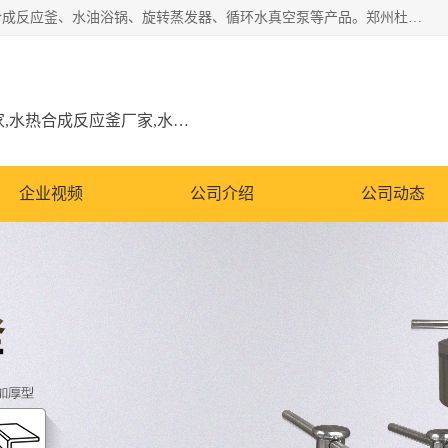
郑州杜甫仪器厂主营：低温冷却液循环泵、加热模块、水热合成反应釜、水油浴锅、旋转蒸发器、循环水真空泵等产品。郑州杜甫仪器厂在众多的教学仪器行业中依靠科技力量扬长避短、迅速发展，成为国家教委*生产教学仪器的厂家，产品具有国内良好水平，主导产品通过ISO9002质量认证。
低温冷却液循环泵厂家,加热模块厂家,水热合成反应釜厂家,水油浴锅厂家,旋转蒸发器厂家
企业视频
公司介绍
公司动态