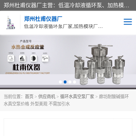
郑州杜甫仪器厂主营：低温冷却液循环泵、加热模块、水热合成反应釜、水油浴锅、旋转蒸发器、循环水真空泵等产品。郑州杜甫仪器厂在众多的教学仪器行业中依靠科技力量扬长避短、迅速发展，成为国家教委*生产教学仪器的厂家，产品具有国内良好水平，主导产品通过ISO9002质量认证。
郑州杜甫仪器厂
低温冷却液循环泵厂家,加热模块厂家,水热合成反应釜厂家,水油浴锅厂家,旋转蒸发器厂家
循环水真空泵厂家
水热合成反应釜厂家
低温冷却液循环泵厂家
加热模块厂家
水油浴锅厂家
气流烘干器
当前位置：
首页
>
供应商机
>
循环水真空泵厂家
> 廊坊耐酸碱循环
旋转蒸发器厂家
双层玻璃反应釜10L
水真空泵价格 外型美观 不需加引水
高低温一体机
不锈钢高压反应釜
高温循环油浴锅母
五抽头循环水真空泵