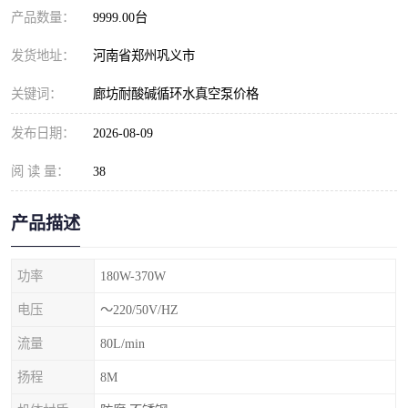
产品数量：
9999.00台
发货地址：
河南省郑州巩义市
关键词：
廊坊耐酸碱循环水真空泵价格
发布日期：
2026-08-09
阅 读 量：
38
产品描述
功率
180W-370W
电压
～220/50V/HZ
流量
80L/min
扬程
8M