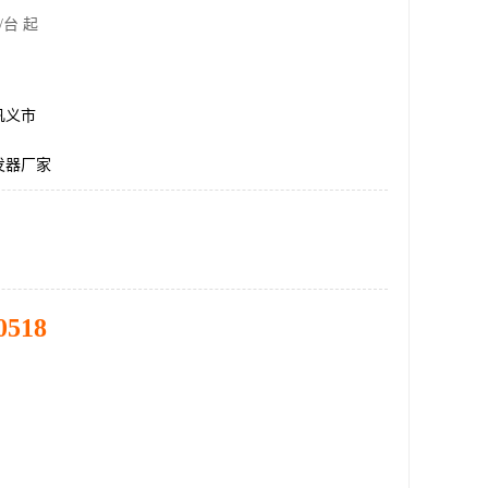
/台 起
巩义市
发器厂家
0518