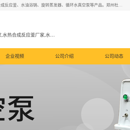
郑州杜甫仪器厂主营：低温冷却液循环泵、加热模块、水热合成反应釜、水油浴锅、旋转蒸发器、循环水真空泵等产品。郑州杜甫仪器厂在众多的教学仪器行业中依靠科技力量扬长避短、迅速发展，成为国家教委*生产教学仪器的厂家，产品具有国内良好水平，主导产品通过ISO9002质量认证。
低温冷却液循环泵厂家,加热模块厂家,水热合成反应釜厂家,水油浴锅厂家,旋转蒸发器厂家
企业视频
公司介绍
公司动态