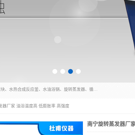
郑州杜甫仪器厂主营：低温冷却液循环泵、加热模块、水热合成反应釜、水油浴锅、旋转蒸发器、循环水真空泵等产品。郑州杜甫仪器厂在众多的教学仪器行业中依靠科技力量扬长避短、迅速发展，成为国家教委*生产教学仪器的厂家，产品具有国内良好水平，主导产品通过ISO9002质量认证。
发器厂家 油浴温度高 低膨胀率 高强度
南宁旋转蒸发器厂家