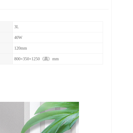
3L
40W
120mm
800×350×1250（高）mm