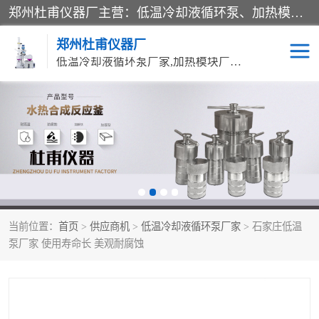
郑州杜甫仪器厂主营：低温冷却液循环泵、加热模块、水热合成反应釜、水油浴锅、旋转蒸发器、循环水真空泵等产品。郑州杜甫仪器厂在众多的教学仪器行业中依靠科技力量扬长避短、迅速发展，成为国家教委*生产教学仪器的厂家，产品具有国内良好水平，主导产品通过ISO9002质量认证。
郑州杜甫仪器厂
低温冷却液循环泵厂家,加热模块厂家,水热合成反应釜厂家,水油浴锅厂家,旋转蒸发器厂家
循环水真空泵厂家
水热合成反应釜厂家
低温冷却液循环泵厂家
加热模块厂家
水油浴锅厂家
气流烘干器
当前位置：
首页
>
供应商机
>
低温冷却液循环泵厂家
> 石家庄低温
旋转蒸发器厂家
双层玻璃反应釜10L
泵厂家 使用寿命长 美观耐腐蚀
高低温一体机
不锈钢高压反应釜
高温循环油浴锅母
五抽头循环水真空泵