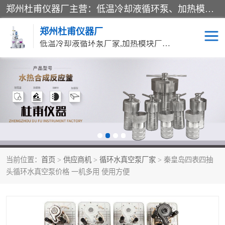
郑州杜甫仪器厂主营：低温冷却液循环泵、加热模块、水热合成反应釜、水油浴锅、旋转蒸发器、循环水真空泵等产品。郑州杜甫仪器厂在众多的教学仪器行业中依靠科技力量扬长避短、迅速发展，成为国家教委*生产教学仪器的厂家，产品具有国内良好水平，主导产品通过ISO9002质量认证。
郑州杜甫仪器厂
低温冷却液循环泵厂家,加热模块厂家,水热合成反应釜厂家,水油浴锅厂家,旋转蒸发器厂家
循环水真空泵厂家
水热合成反应釜厂家
低温冷却液循环泵厂家
加热模块厂家
水油浴锅厂家
气流烘干器
当前位置：
首页
>
供应商机
>
循环水真空泵厂家
> 秦皇岛四表四抽
旋转蒸发器厂家
双层玻璃反应釜10L
头循环水真空泵价格 一机多用 使用方便
高低温一体机
不锈钢高压反应釜
高温循环油浴锅母
五抽头循环水真空泵