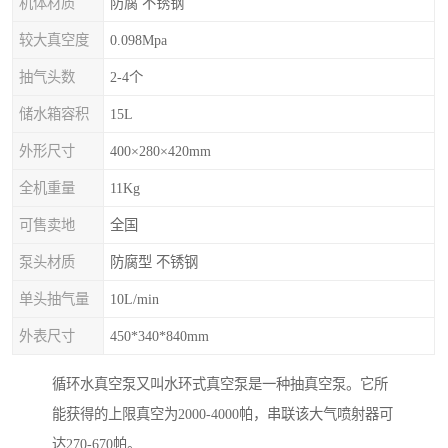
机体材质
防腐 不锈钢
较大真空度
0.098Mpa
抽气头数
2-4个
储水箱容积
15L
外形尺寸
400×280×420mm
全机重量
11Kg
可售卖地
全国
泵头材质
防腐型 不锈钢
单头抽气量
10L/min
外表尺寸
450*340*840mm
循环水真空泵又叫水环式真空泵是一种抽真空泵。它所
能获得的上限真空为2000-4000帕，串联该大气喷射器可
达270-670帕。