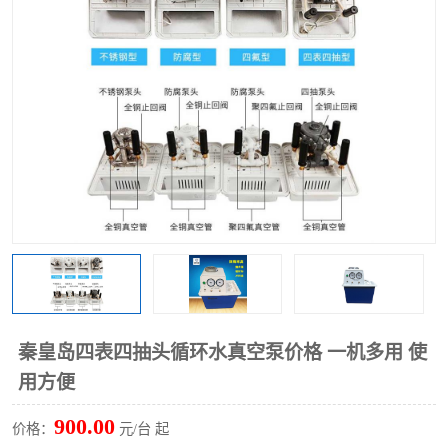
多功能水浴锅
多功能油浴锅
单层玻璃反应釜
低温恒温反应浴槽
磁力搅拌器
电动搅拌器
加热模块
秦皇岛四表四抽头循环水真空泵价格 一机多用 使
用方便
900.00
价格：
元/台 起