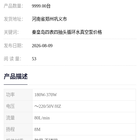
产品数量：
9999.00台
发货地址：
河南省郑州巩义市
关键词：
秦皇岛四表四抽头循环水真空泵价格
发布日期：
2026-08-09
阅 读 量：
53
产品描述
功率
180W-370W
电压
～220/50V/HZ
流量
80L/min
扬程
8M