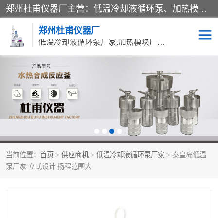
郑州杜甫仪器厂主营：低温冷却液循环泵、加热模块、水热合成反应釜、水油浴锅、旋转蒸发器、循环水真空泵等产品。郑州杜甫仪器厂在众多的教学仪器行业中依靠科技力量扬长避短、迅速发展，成为国家教委*生产教学仪器的厂家，产品具有国内良好水平，主导产品通过ISO9002质量认证。
郑州杜甫仪器厂
低温冷却液循环泵厂家,加热模块厂家,水热合成反应釜厂家,水油浴锅厂家,旋转蒸发器厂家
循环水真空泵厂家
水热合成反应釜厂家
低温冷却液循环泵厂家
加热模块厂家
水油浴锅厂家
气流烘干器
当前位置：
首页
>
供应商机
>
低温冷却液循环泵厂家
> 秦皇岛低温
旋转蒸发器厂家
双层玻璃反应釜10L
泵厂家 立式设计 扬程范围大
高低温一体机
不锈钢高压反应釜
高温循环油浴锅母
五抽头循环水真空泵