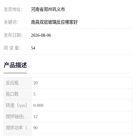
发货地址：
河南省郑州巩义市
关键词：
南昌双层玻璃反应哪家好
发布日期：
2026-08-06
阅 读 量：
54
产品描述
反应瓶
20
瓶口数
5
转速（rpm）
0-800
搅拌轴径(mm)
12
搅拌功率（w）
90