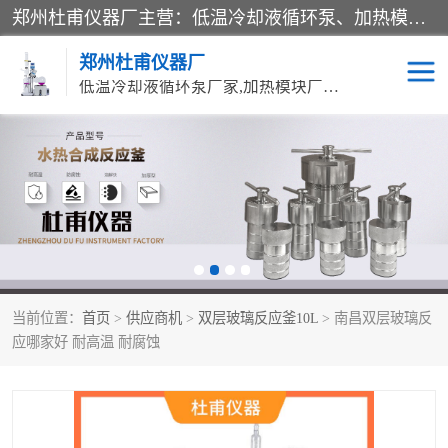
郑州杜甫仪器厂主营：低温冷却液循环泵、加热模块、水热合成反应釜、水油浴锅、旋转蒸发器、循环水真空泵等产品。郑州杜甫仪器厂在众多的教学仪器行业中依靠科技力量扬长避短、迅速发展，成为国家教委*生产教学仪器的厂家，产品具有国内良好水平，主导产品通过ISO9002质量认证。
郑州杜甫仪器厂
低温冷却液循环泵厂家,加热模块厂家,水热合成反应釜厂家,水油浴锅厂家,旋转蒸发器厂家
循环水真空泵厂家
水热合成反应釜厂家
低温冷却液循环泵厂家
加热模块厂家
水油浴锅厂家
气流烘干器
当前位置：
首页
>
供应商机
>
双层玻璃反应釜10L
> 南昌双层玻璃反
旋转蒸发器厂家
双层玻璃反应釜10L
应哪家好 耐高温 耐腐蚀
高低温一体机
不锈钢高压反应釜
高温循环油浴锅母
五抽头循环水真空泵