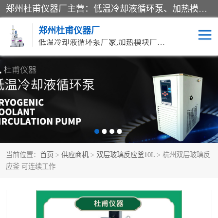
郑州杜甫仪器厂主营：低温冷却液循环泵、加热模块、水热合成反应釜、水油浴锅、旋转蒸发器、循环水真空泵等产品。郑州杜甫仪器厂在众多的教学仪器行业中依靠科技力量扬长避短、迅速发展，成为国家教委*生产教学仪器的厂家，产品具有国内良好水平，主导产品通过ISO9002质量认证。
郑州杜甫仪器厂
低温冷却液循环泵厂家,加热模块厂家,水热合成反应釜厂家,水油浴锅厂家,旋转蒸发器厂家
循环水真空泵厂家
水热合成反应釜厂家
低温冷却液循环泵厂家
加热模块厂家
水油浴锅厂家
气流烘干器
当前位置：
首页
>
供应商机
>
双层玻璃反应釜10L
> 杭州双层玻璃反
旋转蒸发器厂家
双层玻璃反应釜10L
应釜 可连续工作
高低温一体机
不锈钢高压反应釜
高温循环油浴锅母
五抽头循环水真空泵