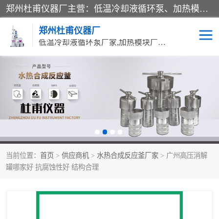
郑州杜甫仪器厂主营：低温冷却液循环泵、加热模块、水热合成反应釜、水油浴锅、旋转蒸发器、循环水真空泵等产品。郑州杜甫仪器厂在众多的教学仪器行业中依靠科技力量扬长避短、迅速发展，成为国家教委*生产教学仪器的厂家，产品具有国内良好水平，主导产品通过ISO9002质量认证。
郑州杜甫仪器厂
低温冷却液循环泵厂家,加热模块厂家,水热合成反应釜厂家,水油浴锅厂家,旋转蒸发器厂家
循环水真空泵厂家
水热合成反应釜厂家
低温冷却液循环泵厂家
加热模块厂家
水油浴锅厂家
气流烘干器
当前位置：
首页
>
供应商机
>
水热合成反应釜厂家
> 广州高压消解
旋转蒸发器厂家
双层玻璃反应釜10L
罐哪家好 抗腐蚀性好 结构合理
高低温一体机
不锈钢高压反应釜
高温循环油浴锅母
五抽头循环水真空泵