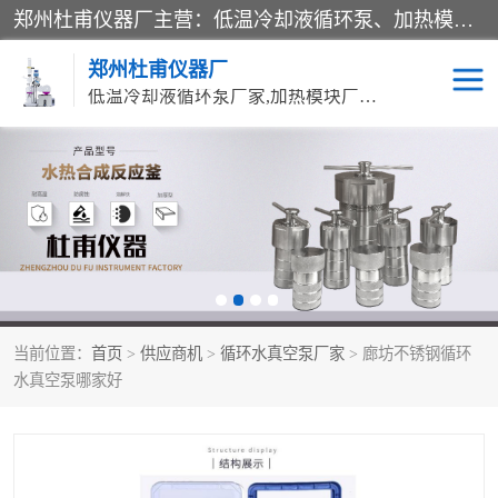
郑州杜甫仪器厂主营：低温冷却液循环泵、加热模块、水热合成反应釜、水油浴锅、旋转蒸发器、循环水真空泵等产品。郑州杜甫仪器厂在众多的教学仪器行业中依靠科技力量扬长避短、迅速发展，成为国家教委*生产教学仪器的厂家，产品具有国内良好水平，主导产品通过ISO9002质量认证。
郑州杜甫仪器厂
低温冷却液循环泵厂家,加热模块厂家,水热合成反应釜厂家,水油浴锅厂家,旋转蒸发器厂家
循环水真空泵厂家
水热合成反应釜厂家
低温冷却液循环泵厂家
加热模块厂家
水油浴锅厂家
气流烘干器
当前位置：
首页
>
供应商机
>
循环水真空泵厂家
> 廊坊不锈钢循环
旋转蒸发器厂家
双层玻璃反应釜10L
水真空泵哪家好
高低温一体机
不锈钢高压反应釜
高温循环油浴锅母
五抽头循环水真空泵