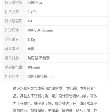
较大真空度
0.098Mpa
抽气头数
2-4个
储水箱容积
15L
外形尺寸
400×280×420mm
全机重量
11Kg
可售卖地
全国
泵头材质
防腐型 不锈钢
单头抽气量
10L/min
外表尺寸
450*340*840mm
循环水真空泵泵体采用防腐材质，电机采用中外合资产
品，其轴为不锈钢材质，泵头设计符合流体力学，箱体
为工程塑料。抽空速度快，每分钟达14升；循环水真空
泵耐腐蚀、耐强酸碱，无污染、噪音低、移动方便，延