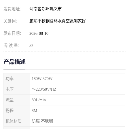
发货地址：
河南省郑州巩义市
关键词：
廊坊不锈钢循环水真空泵哪家好
发布日期：
2026-08-10
阅 读 量：
52
产品描述
功率
180W-370W
电压
～220/50V/HZ
流量
80L/min
扬程
8M
机体材质
防腐 不锈钢