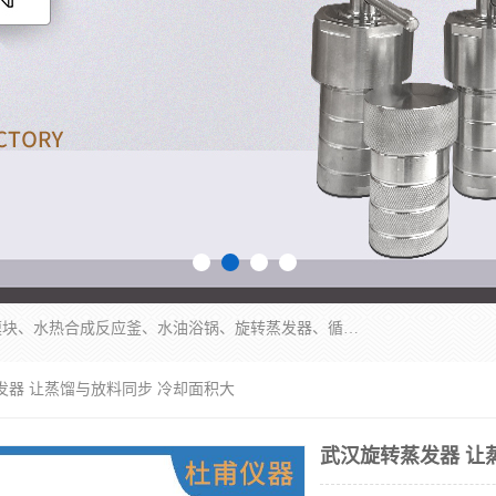
郑州杜甫仪器厂主营：低温冷却液循环泵、加热模块、水热合成反应釜、水油浴锅、旋转蒸发器、循环水真空泵等产品。郑州杜甫仪器厂在众多的教学仪器行业中依靠科技力量扬长避短、迅速发展，成为国家教委*生产教学仪器的厂家，产品具有国内良好水平，主导产品通过ISO9002质量认证。
发器 让蒸馏与放料同步 冷却面积大
武汉旋转蒸发器 让