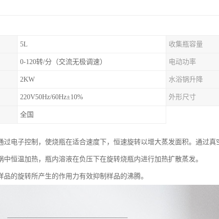
5L
收集瓶容量
0-120转/分（交流无极调速）
电动功率
2KW
水浴锅升降
220V50Hz/60Hz±10%
外形尺寸
全国
通过电子控制，使烧瓶在适合速度下，恒速旋转以增大蒸发面积。通过真
锅中恒温加热，瓶内溶液在负压下在旋转烧瓶内进行加热扩散蒸发。
样品的旋转所产生的作用力有效抑制样品的沸腾。