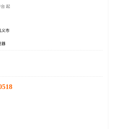
/台 起
巩义市
发器
0518