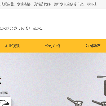
郑州杜甫仪器厂主营：低温冷却液循环泵、加热模块、水热合成反应釜、水油浴锅、旋转蒸发器、循环水真空泵等产品。郑州杜甫仪器厂在众多的教学仪器行业中依靠科技力量扬长避短、迅速发展，成为国家教委*生产教学仪器的厂家，产品具有国内良好水平，主导产品通过ISO9002质量认证。
低温冷却液循环泵厂家,加热模块厂家,水热合成反应釜厂家,水油浴锅厂家,旋转蒸发器厂家
企业视频
公司介绍
公司动态