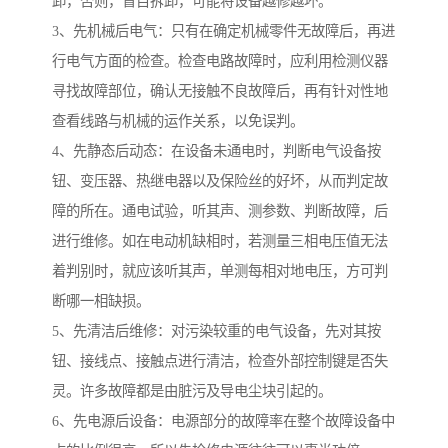
卸，否则，盲目拆卸，可能将设备越修越坏。
3、先机械后电气：只有在确定机械零件无故障后，再进
行电气方面的检查。检查电路故障时，应利用检测仪器
寻找故障部位，确认无接触不良故障后，再有针对性地
查看线路与机械的运作关系，以免误判。
4、先静态后动态：在设备未通电时，判断电气设备按
钮、变压器、热继电器以及保险丝的好坏，从而判定故
障的所在。通电试验，听其声、测参数、判断故障，后
进行维修。如在电动机缺相时，若测量三相电压值无法
着判别时，就应该听其声，单测每相对地电压，方可判
断哪一相缺损。
5、先清洁后维修：对污染较重的电气设备，先对其按
钮、接线点、接触点进行清洁，检查外部控制键是否失
灵。许多故障都是由脏污及导电尘块引起的。
6、先电源后设备：电源部分的故障率在整个故障设备中