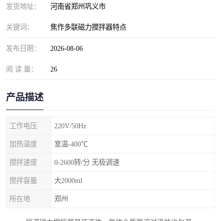
发货地址：
河南省郑州巩义市
关键词：
焦作多联磁力搅拌器特点
发布日期：
2026-08-06
阅 读 量：
26
产品描述
工作电压
220V/50Hz
加热温度
室温-400℃
搅拌速度
0-2600转/分 无极调速
搅拌容量
大2000ml
所在地
郑州