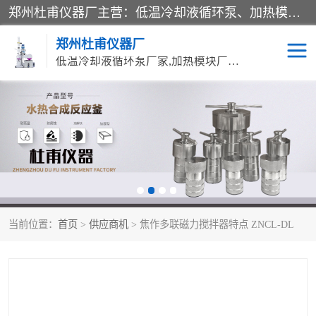
郑州杜甫仪器厂主营：低温冷却液循环泵、加热模块、水热合成反应釜、水油浴锅、旋转蒸发器、循环水真空泵等产品。郑州杜甫仪器厂在众多的教学仪器行业中依靠科技力量扬长避短、迅速发展，成为国家教委*生产教学仪器的厂家，产品具有国内良好水平，主导产品通过ISO9002质量认证。
郑州杜甫仪器厂
低温冷却液循环泵厂家,加热模块厂家,水热合成反应釜厂家,水油浴锅厂家,旋转蒸发器厂家
循环水真空泵厂家
水热合成反应釜厂家
低温冷却液循环泵厂家
加热模块厂家
水油浴锅厂家
气流烘干器
当前位置：
首页
>
供应商机
> 焦作多联磁力搅拌器特点 ZNCL-DL
旋转蒸发器厂家
双层玻璃反应釜10L
高低温一体机
不锈钢高压反应釜
高温循环油浴锅母
五抽头循环水真空泵