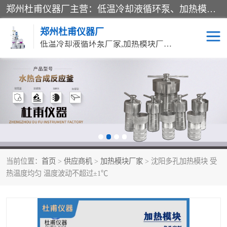
郑州杜甫仪器厂主营：低温冷却液循环泵、加热模块、水热合成反应釜、水油浴锅、旋转蒸发器、循环水真空泵等产品。郑州杜甫仪器厂在众多的教学仪器行业中依靠科技力量扬长避短、迅速发展，成为国家教委*生产教学仪器的厂家，产品具有国内良好水平，主导产品通过ISO9002质量认证。
郑州杜甫仪器厂
低温冷却液循环泵厂家,加热模块厂家,水热合成反应釜厂家,水油浴锅厂家,旋转蒸发器厂家
循环水真空泵厂家
水热合成反应釜厂家
低温冷却液循环泵厂家
加热模块厂家
水油浴锅厂家
气流烘干器
当前位置：
首页
>
供应商机
>
加热模块厂家
> 沈阳多孔加热模块 受
旋转蒸发器厂家
双层玻璃反应釜10L
热温度均匀 温度波动不超过±1℃
高低温一体机
不锈钢高压反应釜
高温循环油浴锅母
五抽头循环水真空泵