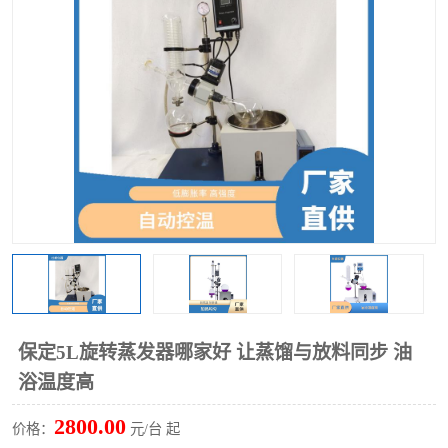
多功能水浴锅
多功能油浴锅
单层玻璃反应釜
低温恒温反应浴槽
磁力搅拌器
电动搅拌器
加热模块
保定5L旋转蒸发器哪家好 让蒸馏与放料同步 油
浴温度高
2800.00
价格：
元/台 起