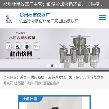
郑州杜甫仪器厂主营：低温冷却液循环泵、加热模块、水热合成反应釜、水油浴锅、旋转蒸发器、循环水真空泵等产品。郑州杜甫仪器厂在众多的教学仪器行业中依靠科技力量扬长避短、迅速发展，成为国家教委*生产教学仪器的厂家，产品具有国内良好水平，主导产品通过ISO9002质量认证。
郑州杜甫仪器厂
低温冷却液循环泵厂家,加热模块厂家,水热合成反应釜厂家,水油浴锅厂家,旋转蒸发器厂家
循环水真空泵厂家
水热合成反应釜厂家
低温冷却液循环泵厂家
加热模块厂家
水油浴锅厂家
气流烘干器
当前位置：
首页
>
供应商机
>
旋转蒸发器厂家
> 保定5L旋转蒸发器
旋转蒸发器厂家
双层玻璃反应釜10L
哪家好 让蒸馏与放料同步 油浴温度高
高低温一体机
不锈钢高压反应釜
高温循环油浴锅母
五抽头循环水真空泵