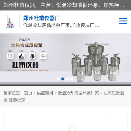
郑州杜甫仪器厂主营：低温冷却液循环泵、加热模块、水热合成反应釜、水油浴锅、旋转蒸发器、循环水真空泵等产品。郑州杜甫仪器厂在众多的教学仪器行业中依靠科技力量扬长避短、迅速发展，成为国家教委*生产教学仪器的厂家，产品具有国内良好水平，主导产品通过ISO9002质量认证。
郑州杜甫仪器厂
低温冷却液循环泵厂家,加热模块厂家,水热合成反应釜厂家,水油浴锅厂家,旋转蒸发器厂家
循环水真空泵厂家
水热合成反应釜厂家
低温冷却液循环泵厂家
加热模块厂家
水油浴锅厂家
气流烘干器
当前位置：
首页
>
供应商机
>
低温冷却液循环泵厂家
> 石家庄低温
旋转蒸发器厂家
双层玻璃反应釜10L
泵 性能稳定
高低温一体机
不锈钢高压反应釜
高温循环油浴锅母
五抽头循环水真空泵