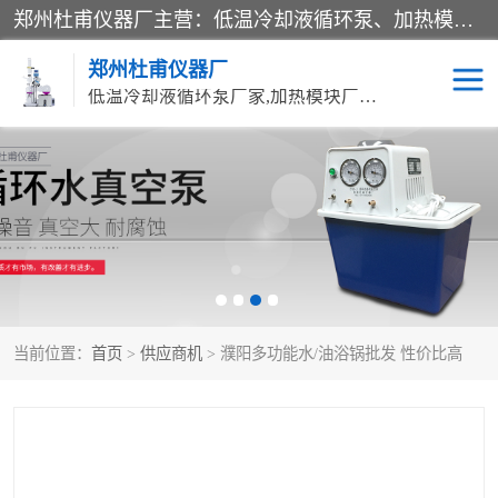
郑州杜甫仪器厂主营：低温冷却液循环泵、加热模块、水热合成反应釜、水油浴锅、旋转蒸发器、循环水真空泵等产品。郑州杜甫仪器厂在众多的教学仪器行业中依靠科技力量扬长避短、迅速发展，成为国家教委*生产教学仪器的厂家，产品具有国内良好水平，主导产品通过ISO9002质量认证。
郑州杜甫仪器厂
低温冷却液循环泵厂家,加热模块厂家,水热合成反应釜厂家,水油浴锅厂家,旋转蒸发器厂家
循环水真空泵厂家
水热合成反应釜厂家
低温冷却液循环泵厂家
加热模块厂家
水油浴锅厂家
气流烘干器
当前位置：
首页
>
供应商机
> 濮阳多功能水/油浴锅批发 性价比高
旋转蒸发器厂家
双层玻璃反应釜10L
高低温一体机
不锈钢高压反应釜
高温循环油浴锅母
五抽头循环水真空泵