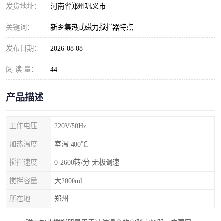
发货地址：
河南省郑州巩义市
关键词：
新乡集热式磁力搅拌器特点
发布日期：
2026-08-08
阅 读 量：
44
产品描述
工作电压
220V/50Hz
加热温度
室温-400℃
搅拌速度
0-2600转/分 无极调速
搅拌容量
大2000ml
所在地
郑州