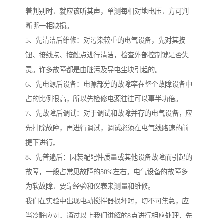
着判别时，就应该听其声，单测每相对地电压，方可判
断哪一相缺损。
5、先清洁后维修：对污染较重的电气设备，先对其按
钮、接线点、接触点进行清洁，检查外部控制键是否失
灵。许多故障都是由脏污及导电尘块引起的。
6、先电源后设备：电源部分的故障率在整个故障设备中
占的比例很高，所以先检修电源往往可以事半功倍。
7、先故障后调试：对于调试和故障并存的电气设备，应
先排除故障，再进行调试，调试必须在电气线路速的前
提下进行。
8、先普遍后：因装配配件质量或其他设备故障而引起的
故障，一般占常见故障的50%左右。电气设备的故障多
为软故障，要靠经验和仪表来测量和维修。
我们在实验中出现电动搅拌器损坏时，切不可焦急，应
当冷静应对，通过以上我们讲解的8点进行相应处理，先