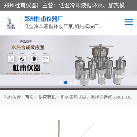
郑州杜甫仪器厂主营：低温冷却液循环泵、加热模块、水热合成反应釜、水油浴锅、旋转蒸发器、循环水真空泵等产品。郑州杜甫仪器厂在众多的教学仪器行业中依靠科技力量扬长避短、迅速发展，成为国家教委*生产教学仪器的厂家，产品具有国内良好水平，主导产品通过ISO9002质量认证。
郑州杜甫仪器厂
低温冷却液循环泵厂家,加热模块厂家,水热合成反应釜厂家,水油浴锅厂家,旋转蒸发器厂家
循环水真空泵厂家
水热合成反应釜厂家
低温冷却液循环泵厂家
加热模块厂家
水油浴锅厂家
气流烘干器
当前位置：
首页
>
供应商机
> 新乡集热式磁力搅拌器特点 ZNCL-DL
旋转蒸发器厂家
双层玻璃反应釜10L
高低温一体机
不锈钢高压反应釜
高温循环油浴锅母
五抽头循环水真空泵