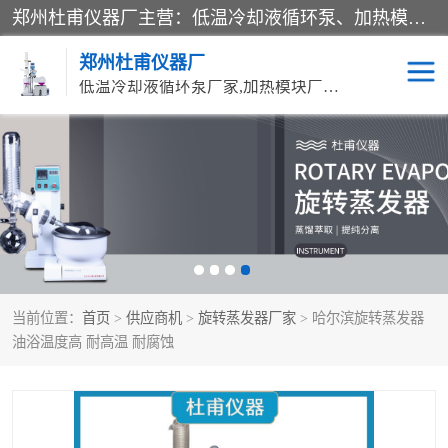
郑州杜甫仪器厂主营：低温冷却液循环泵、加热模块、水热合成反应釜、水油浴锅、旋转蒸发器、循环水真空泵等产品。郑州杜甫仪器厂在众多的教学仪器行业中依靠科技力量扬长避短、迅速发展，成为国家教委*生产教学仪器的厂家，产品具有国内良好水平，主导产品通过ISO9002质量认证。
郑州杜甫仪器厂
低温冷却液循环泵厂家,加热模块厂家,水热合成反应釜厂家,水油浴锅厂家,旋转蒸发器厂家
循环水真空泵厂家
水热合成反应釜厂家
低温冷却液循环泵厂家
加热模块厂家
水油浴锅厂家
气流烘干器
当前位置：
首页
>
供应商机
>
旋转蒸发器厂家
> 哈尔滨旋转蒸发器
旋转蒸发器厂家
双层玻璃反应釜10L
油浴温度高 耐高温 耐腐蚀
高低温一体机
不锈钢高压反应釜
高温循环油浴锅母
五抽头循环水真空泵