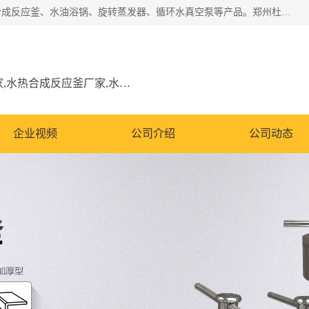
郑州杜甫仪器厂主营：低温冷却液循环泵、加热模块、水热合成反应釜、水油浴锅、旋转蒸发器、循环水真空泵等产品。郑州杜甫仪器厂在众多的教学仪器行业中依靠科技力量扬长避短、迅速发展，成为国家教委*生产教学仪器的厂家，产品具有国内良好水平，主导产品通过ISO9002质量认证。
低温冷却液循环泵厂家,加热模块厂家,水热合成反应釜厂家,水油浴锅厂家,旋转蒸发器厂家
企业视频
公司介绍
公司动态