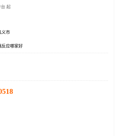
/台 起
巩义市
璃反应哪家好
0518