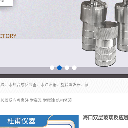
郑州杜甫仪器厂主营：低温冷却液循环泵、加热模块、水热合成反应釜、水油浴锅、旋转蒸发器、循环水真空泵等产品。郑州杜甫仪器厂在众多的教学仪器行业中依靠科技力量扬长避短、迅速发展，成为国家教委*生产教学仪器的厂家，产品具有国内良好水平，主导产品通过ISO9002质量认证。
层玻璃反应哪家好 耐高温 耐腐蚀 结构紧凑
海口双层玻璃反应哪