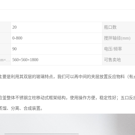
20
瓶口数
0-800
搅拌轴径(mm)
90
电压/频率
外形尺寸（mm×mm×mm)
560×560×1800
可售卖地
主要是利用其双层的玻璃特点，我们可以再中间的夹层放置反应物料（有
。
应釜整体不锈钢立柱移动式框架结构，使用操作方便，稳定性好；五口反
蒸馏、分离、合成装置。