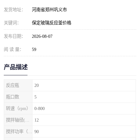
发货地址：
河南省郑州巩义市
关键词：
保定玻璃反应釜价格
发布日期：
2026-08-07
阅 读 量：
59
产品描述
反应瓶
20
瓶口数
5
转速（rpm）
0-800
搅拌轴径(mm)
12
搅拌功率（w）
90