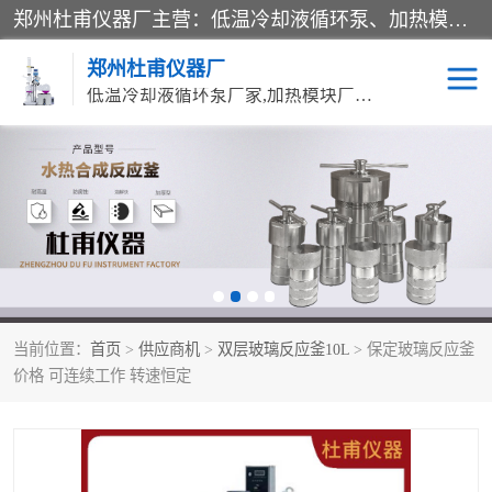
郑州杜甫仪器厂主营：低温冷却液循环泵、加热模块、水热合成反应釜、水油浴锅、旋转蒸发器、循环水真空泵等产品。郑州杜甫仪器厂在众多的教学仪器行业中依靠科技力量扬长避短、迅速发展，成为国家教委*生产教学仪器的厂家，产品具有国内良好水平，主导产品通过ISO9002质量认证。
郑州杜甫仪器厂
低温冷却液循环泵厂家,加热模块厂家,水热合成反应釜厂家,水油浴锅厂家,旋转蒸发器厂家
循环水真空泵厂家
水热合成反应釜厂家
低温冷却液循环泵厂家
加热模块厂家
水油浴锅厂家
气流烘干器
当前位置：
首页
>
供应商机
>
双层玻璃反应釜10L
> 保定玻璃反应釜
旋转蒸发器厂家
双层玻璃反应釜10L
价格 可连续工作 转速恒定
高低温一体机
不锈钢高压反应釜
高温循环油浴锅母
五抽头循环水真空泵